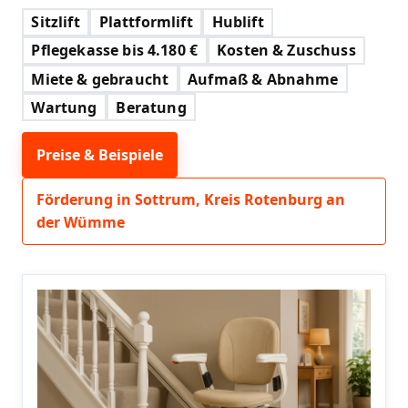
Sitzlift
Plattformlift
Hublift
Pflegekasse bis 4.180 €
Kosten & Zuschuss
Miete & gebraucht
Aufmaß & Abnahme
Wartung
Beratung
Preise & Beispiele
Förderung in Sottrum, Kreis Rotenburg an
der Wümme