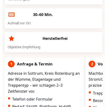
30–60 Min.
Aufmaß vor Ort
Herstellerfrei
Objektive Empfehlung
Anfrage & Termin
Vorg
1
2
Adresse in Sottrum, Kreis Rotenburg an
Machbarke
der Wümme, Etagenlage und
Strom/Lad
Treppentyp – wir schlagen 2–3
präzise vo
Zeitfenster vor.
Treppen
Telefon oder Formular
Besond
Bedarf: Sitzlift, Plattform, Hublift