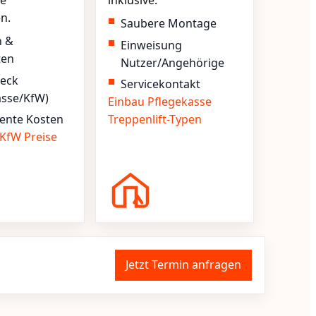
e
inklusive.
en.
Saubere Montage
n &
Einweisung
ten
Nutzer/Angehörige
heck
Servicekontakt
asse/KfW)
Einbau
Pflegekasse
ente Kosten
Treppenlift-Typen
KfW
Preise
Jetzt Termin anfragen