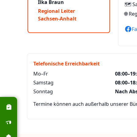
Ilka Braun
🗺️ S
Regional Leiter
🌐
Reg
Sachsen-Anhalt
F
Telefonische Erreichbarkeit
Mo–Fr
08:00–19
Samstag
08:00–18
Sonntag
Nach Ab
Termine können auch außerhalb unserer Büro