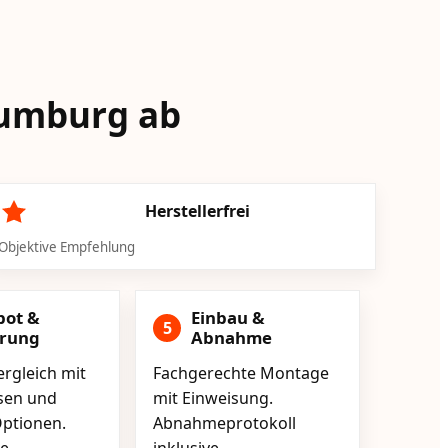
Naumburg ab
Herstellerfrei
Objektive Empfehlung
bot &
Einbau &
5
erung
Abnahme
rgleich mit
Fachgerechte Montage
isen und
mit Einweisung.
ptionen.
Abnahmeprotokoll