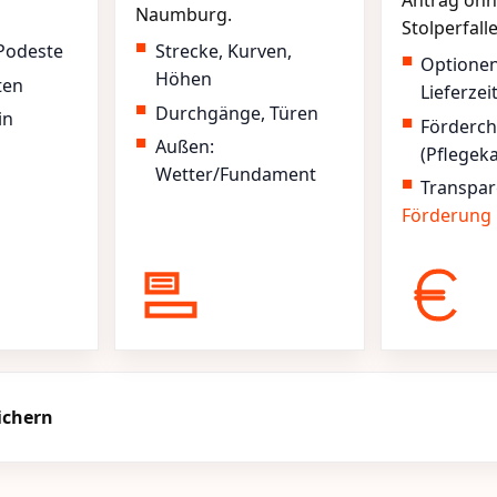
Antrag ohn
Naumburg.
Stolperfall
Podeste
Strecke, Kurven,
Optione
Höhen
ten
Lieferzei
Durchgänge, Türen
in
Förderc
Außen:
(Pflegek
Wetter/Fundament
Transpar
Förderung
ichern