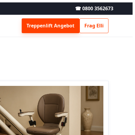
☎ 0800 3562673
Treppenlift Angebot
Frag Elli