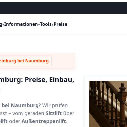
g
Informationen
Tools
Preise
▾
▾
▾
teinburg bei Naumburg
mburg: Preise, Einbau,
t
rg bei Naumburg
? Wir prüfen
passt – vom geraden
Sitzlift
über
lift
oder
Außentreppenlift
.