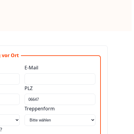
 vor Ort
E-Mail
PLZ
Treppenform
?