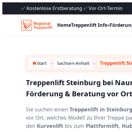
✅ Kostenlose Erstberatung ✅ Vor-Ort-Termin
Home
Treppenlift Info
Förderun
▾
Start
Sachsen-Anhalt
Treppenlift S
Treppenlift Steinburg bei Nau
Förderung & Beratung vor Or
Sie suchen einen
Treppenlift in Steinbu
vor Ort, welches Modell zu Ihrer Treppe 
den
Kurvenlift
bis zum
Plattformlift
,
Hub