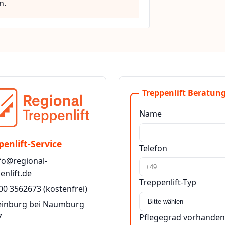
n.
Treppenlift Beratung
Name
penlift-Service
Telefon
fo@regional-
enlift.de
Treppenlift-Typ
00 3562673
(kostenfrei)
teinburg bei Naumburg
7
Pflegegrad vorhanden