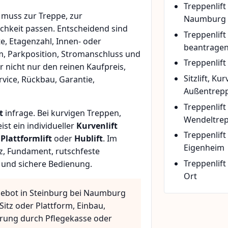
Treppenlift
muss zur Treppe, zur
Naumburg
chkeit passen. Entscheidend sind
Treppenlif
e, Etagenzahl, Innen- oder
beantrage
m, Parkposition, Stromanschluss und
Treppenlift
r nicht nur den reinen Kaufpreis,
Sitzlift, Ku
vice, Rückbau, Garantie,
Außentrepp
Treppenlift
t
infrage. Bei kurvigen Treppen,
Wendeltre
t ein individueller
Kurvenlift
Treppenlif
n
Plattformlift
oder
Hublift
. Im
Eigenheim
z, Fundament, rutschfeste
Treppenlift
 und sichere Bedienung.
Ort
gebot in Steinburg bei Naumburg
Sitz oder Plattform, Einbau,
rung durch Pflegekasse oder