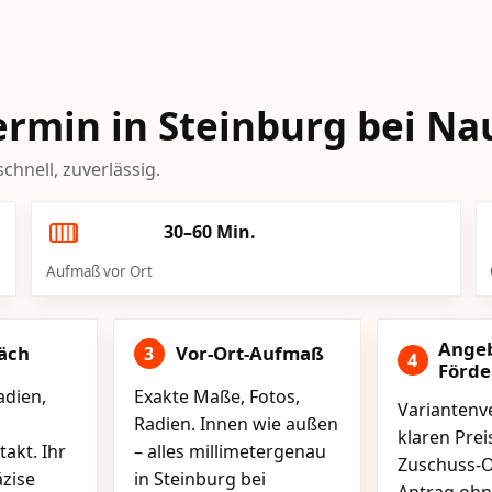
-Termin in Steinburg bei 
chnell, zuverlässig.
30–60 Min.
Aufmaß vor Ort
Ange
äch
Vor-Ort-Aufmaß
3
4
Förd
adien,
Exakte Maße, Fotos,
Variantenve
Radien. Innen wie außen
klaren Pre
akt. Ihr
– alles millimetergenau
Zuschuss-O
äzise
in Steinburg bei