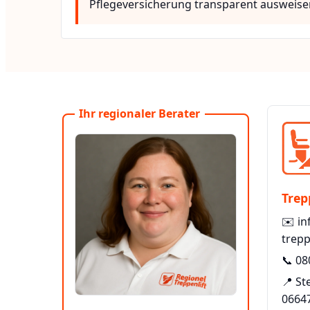
Pflegeversicherung transparent ausweise
Ihr regionaler Berater
Trep
✉️
in
trepp
📞
08
📍 S
0664