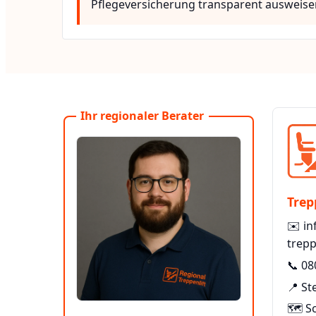
Pflegeversicherung transparent ausweise
Ihr regionaler Berater
Trep
✉️
in
trepp
📞
08
📍 St
🗺️ S