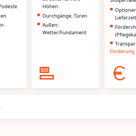
Stolperfall
Podeste
Höhen
Optione
ten
Durchgänge, Türen
Lieferzei
in
Außen:
Förderc
Wetter/Fundament
(Pflegek
Transpar
Förderung
n