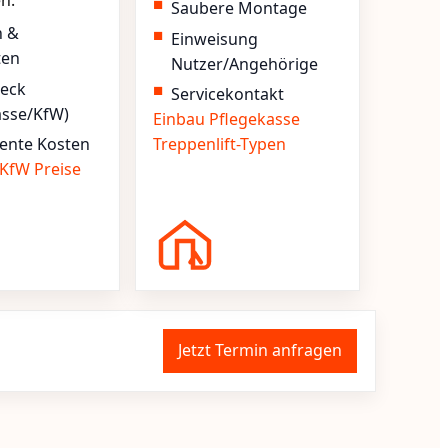
en.
Saubere Montage
n &
Einweisung
ten
Nutzer/Angehörige
heck
Servicekontakt
asse/KfW)
Einbau
Pflegekasse
ente Kosten
Treppenlift-Typen
KfW
Preise
Jetzt Termin anfragen