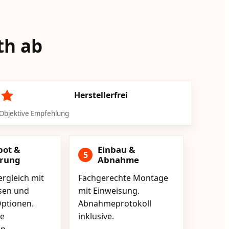
th ab
Herstellerfrei
Objektive Empfehlung
bot &
Einbau &
5
erung
Abnahme
rgleich mit
Fachgerechte Montage
isen und
mit Einweisung.
ptionen.
Abnahmeprotokoll
e
inklusive.