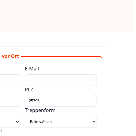
 vor Ort
E-Mail
PLZ
Treppenform
?