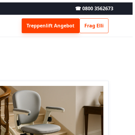
☎ 0800 3562673
Treppenlift Angebot
Frag Elli