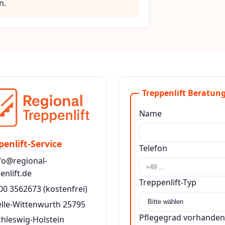
n.
Treppenlift Beratung
Name
penlift-Service
Telefon
fo@regional-
enlift.de
Treppenlift-Typ
00 3562673
(kostenfrei)
elle-Wittenwurth 25795
Pflegegrad vorhanden
chleswig-Holstein