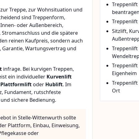
Treppenlif
zur Treppe, zur Wohnsituation und
beantrage
scheidend sind Treppenform,
Treppenlift
 Innen- oder Außenbereich,
Sitzlift, Ku
, Stromanschluss und die spätere
Außentrepp
den reinen Kaufpreis, sondern auch
Treppenlift
, Garantie, Wartungsvertrag und
Wendeltre
Treppenlif
t
infrage. Bei kurvigen Treppen,
Eigenheim
t ein individueller
Kurvenlift
Treppenlift
n
Plattformlift
oder
Hublift
. Im
Ort
z, Fundament, rutschfeste
 und sichere Bedienung.
ebot in Stelle-Wittenwurth sollte
der Plattform, Einbau, Einweisung,
flegekasse oder