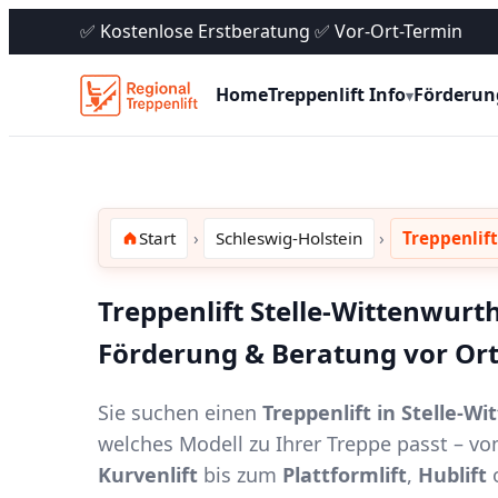
✅ Kostenlose Erstberatung ✅ Vor-Ort-Termin
Home
Treppenlift Info
Förderun
▾
Start
Schleswig-Holstein
Treppenlif
Treppenlift Stelle-Wittenwurth
Förderung & Beratung vor Or
Sie suchen einen
Treppenlift in Stelle-W
welches Modell zu Ihrer Treppe passt – 
Kurvenlift
bis zum
Plattformlift
,
Hublift