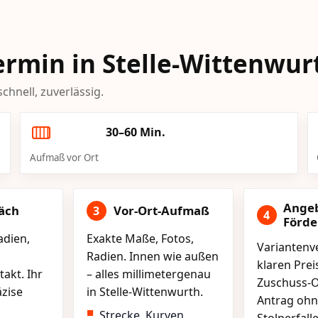
Termin in Stelle-Wittenwur
chnell, zuverlässig.
30–60 Min.
Aufmaß vor Ort
Ange
äch
Vor-Ort-Aufmaß
3
4
Förd
adien,
Exakte Maße, Fotos,
Variantenve
Radien. Innen wie außen
klaren Pre
akt. Ihr
– alles millimetergenau
Zuschuss-O
äzise
in Stelle-Wittenwurth.
Antrag ohn
Strecke, Kurven,