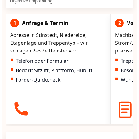
Objektive Empfehlung
Anfrage & Termin
Vorg
1
2
Adresse in Stinstedt, Niederelbe,
Machbarke
Etagenlage und Treppentyp – wir
Strom/Lad
schlagen 2–3 Zeitfenster vor.
präzise vo
Telefon oder Formular
Treppen
Bedarf: Sitzlift, Plattform, Hublift
Besond
Förder-Quickcheck
Wunscht