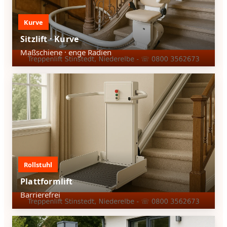
Kurve
Sitzlift · Kurve
Maßschiene · enge Radien
Rollstuhl
Plattformlift
Barrierefrei