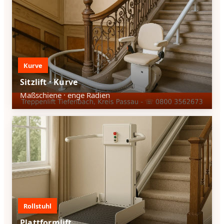
Kurve
Sitzlift · Kurve
Maßschiene · enge Radien
Rollstuhl
Plattformlift