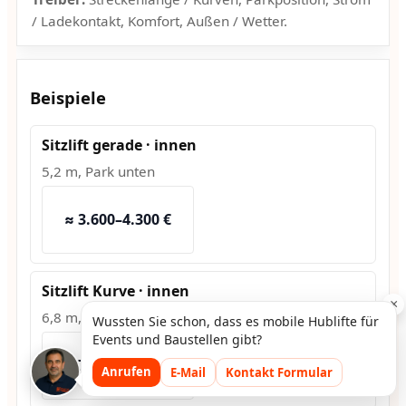
/ Ladekontakt, Komfort, Außen / Wetter.
Beispiele
Sitzlift gerade · innen
5,2 m, Park unten
≈ 3.600–4.300 €
Sitzlift Kurve · innen
×
6,8 m, 2 Kurven
Wussten Sie schon, dass es mobile Hublifte für
Events und Baustellen gibt?
≈ 7.500–9.200 €
Anrufen
E-Mail
Kontakt Formular