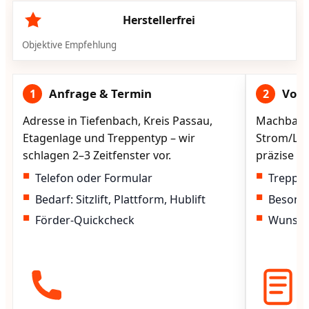
Herstellerfrei
Objektive Empfehlung
Anfrage & Termin
Vorg
1
2
Adresse in Tiefenbach, Kreis Passau,
Machbarke
Etagenlage und Treppentyp – wir
Strom/Lad
schlagen 2–3 Zeitfenster vor.
präzise vo
Telefon oder Formular
Treppen
Bedarf: Sitzlift, Plattform, Hublift
Besond
Förder-Quickcheck
Wunscht