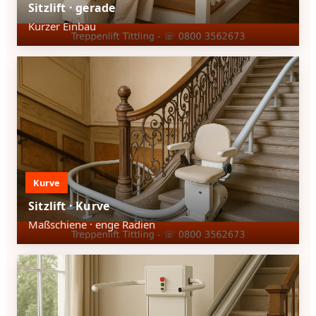
Sitzlift · gerade
Kurzer Einbau
Kurve
Sitzlift · Kurve
Maßschiene · enge Radien