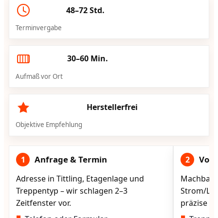
48–72 Std.
Terminvergabe
30–60 Min.
Aufmaß vor Ort
Herstellerfrei
Objektive Empfehlung
Anfrage & Termin
Vorg
1
2
Adresse in Tittling, Etagenlage und
Machbarke
Treppentyp – wir schlagen 2–3
Strom/Lad
Zeitfenster vor.
präzise vo