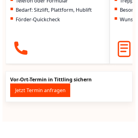
Telefon oder Formular
Treppen
Bedarf: Sitzlift, Plattform, Hublift
Besond
Förder-Quickcheck
Wunscht
Vor-Ort-Termin in Tittling sichern
Jetzt Termin anfragen