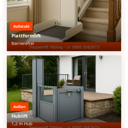
Rollstuhl
Plattformlift
Barrierefrei
Außen
Hublift
1,2 m Hub