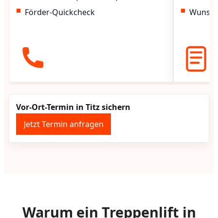
Förder-Quickcheck
Wunscht
Vor-Ort-Termin in Titz sichern
Jetzt Termin anfragen
Warum ein Treppenlift in