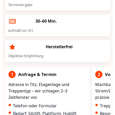
Terminvergabe
30–60 Min.
Aufmaß vor Ort
Herstellerfrei
Objektive Empfehlung
Anfrage & Termin
Vorg
1
2
Adresse in Titz, Etagenlage und
Machbarke
Treppentyp – wir schlagen 2–3
Strom/Lad
Zeitfenster vor.
präzise vo
Telefon oder Formular
Treppen
Bedarf: Sitzlift, Plattform, Hublift
Besond