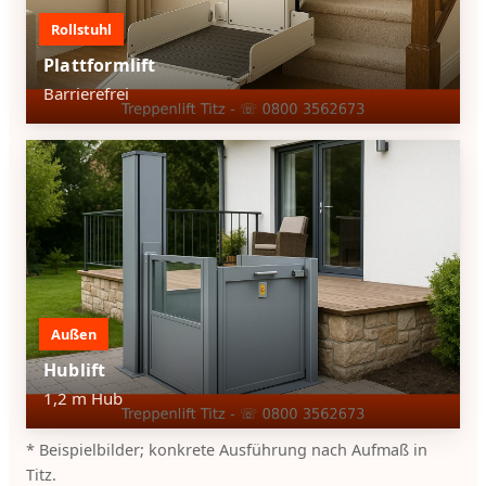
Rollstuhl
Plattformlift
Barrierefrei
Außen
Hublift
1,2 m Hub
* Beispielbilder; konkrete Ausführung nach Aufmaß in
Titz.