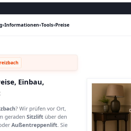
g
Informationen
Tools
Preise
▾
▾
▾
reizbach
eise, Einbau,
t
izbach
? Wir prüfen vor Ort,
vom geraden
Sitzlift
über den
oder
Außentreppenlift
. Sie