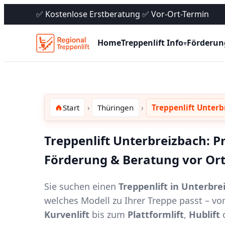
✅ Kostenlose Erstberatung ✅ Vor-Ort-Termin
Home
Treppenlift Info
Förderun
▾
Start
Thüringen
Treppenlift Unterb
Treppenlift Unterbreizbach: Pr
Förderung & Beratung vor Or
Sie suchen einen
Treppenlift in Unterbre
welches Modell zu Ihrer Treppe passt – 
Kurvenlift
bis zum
Plattformlift
,
Hublift