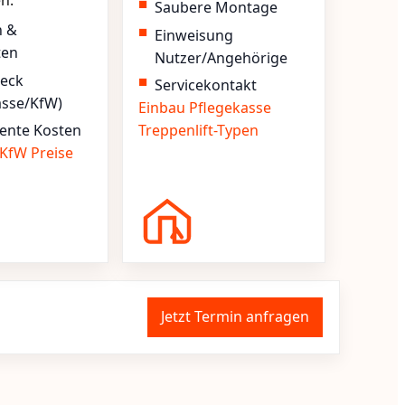
en.
Saubere Montage
n &
Einweisung
ten
Nutzer/Angehörige
heck
Servicekontakt
asse/KfW)
Einbau
Pflegekasse
ente Kosten
Treppenlift-Typen
KfW
Preise
Jetzt Termin anfragen