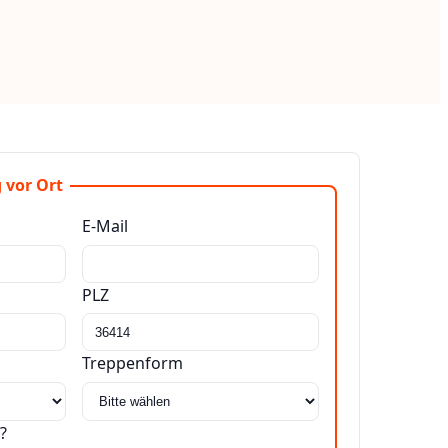
 vor Ort
E-Mail
PLZ
Treppenform
?