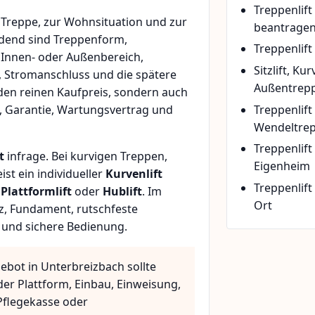
Treppenlif
Treppe, zur Wohnsituation und zur
beantrage
idend sind Treppenform,
Treppenlift
 Innen- oder Außenbereich,
Sitzlift, Ku
, Stromanschluss und die spätere
Außentrepp
den reinen Kaufpreis, sondern auch
Treppenlift
, Garantie, Wartungsvertrag und
Wendeltre
Treppenlif
t
infrage. Bei kurvigen Treppen,
Eigenheim
t ein individueller
Kurvenlift
Treppenlift
n
Plattformlift
oder
Hublift
. Im
Ort
z, Fundament, rutschfeste
 und sichere Bedienung.
ebot in Unterbreizbach sollte
der Plattform, Einbau, Einweisung,
flegekasse oder