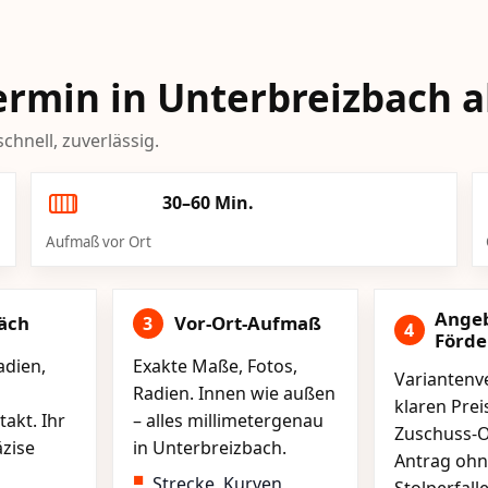
Termin in Unterbreizbach 
chnell, zuverlässig.
30–60 Min.
Aufmaß vor Ort
Ange
äch
Vor-Ort-Aufmaß
3
4
Förd
adien,
Exakte Maße, Fotos,
Variantenve
Radien. Innen wie außen
klaren Pre
akt. Ihr
– alles millimetergenau
Zuschuss-O
äzise
in Unterbreizbach.
Antrag ohn
Strecke, Kurven,