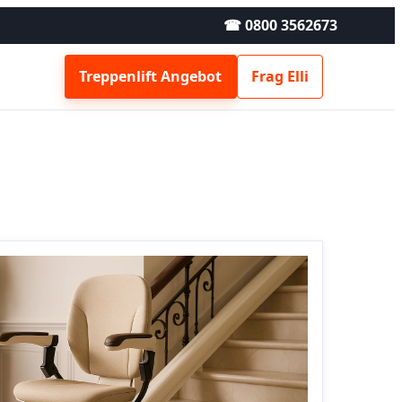
☎ 0800 3562673
Treppenlift Angebot
Frag Elli