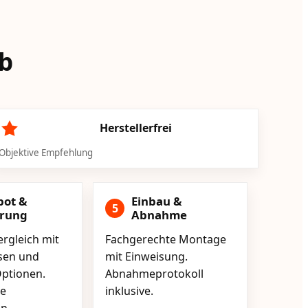
ab
Herstellerfrei
Objektive Empfehlung
bot &
Einbau &
5
erung
Abnahme
rgleich mit
Fachgerechte Montage
isen und
mit Einweisung.
ptionen.
Abnahmeprotokoll
e
inklusive.