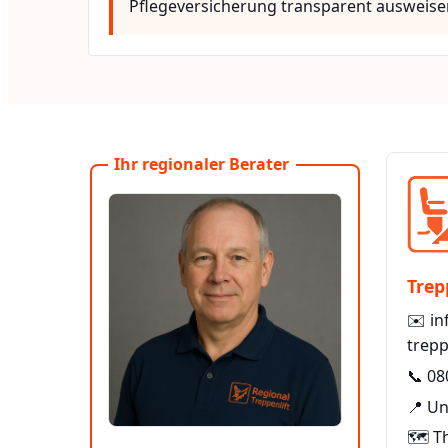
Pflegeversicherung transparent ausweise
Ihr regionaler Berater
Trep
✉️
in
trepp
📞
08
📍 Un
🗺️ T