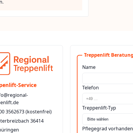
n.
Treppenlift Beratung
Name
penlift-Service
Telefon
fo@regional-
enlift.de
Treppenlift-Typ
00 3562673
(kostenfrei)
terbreizbach 36414
Pflegegrad vorhanden
hüringen