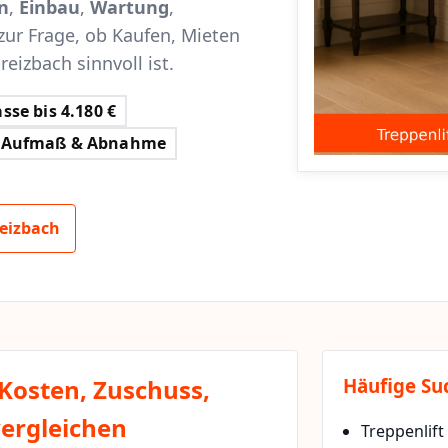
n
,
Einbau
,
Wartung
,
zur Frage, ob Kaufen, Mieten
eizbach sinnvoll ist.
sse bis 4.180 €
Aufmaß & Abnahme
eizbach
 Kosten, Zuschuss,
Häufige Su
vergleichen
Treppenlift