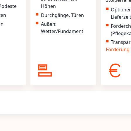
Stolperfall
Podeste
Höhen
Optione
ten
Durchgänge, Türen
Lieferzei
in
Außen:
Förderc
Wetter/Fundament
(Pflegek
Transpar
Förderung