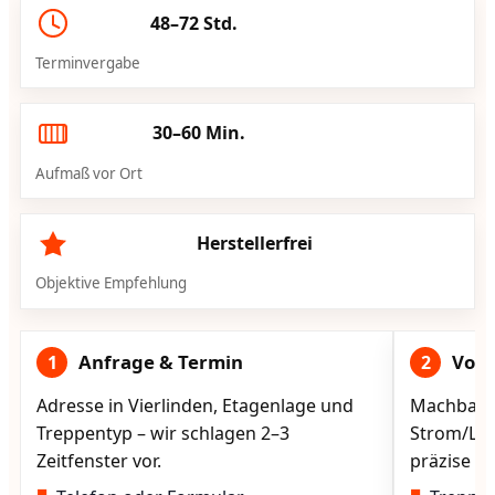
48–72 Std.
Terminvergabe
30–60 Min.
Aufmaß vor Ort
Herstellerfrei
Objektive Empfehlung
Anfrage & Termin
Vorg
1
2
Adresse in Vierlinden, Etagenlage und
Machbarke
Treppentyp – wir schlagen 2–3
Strom/Lad
Zeitfenster vor.
präzise vo