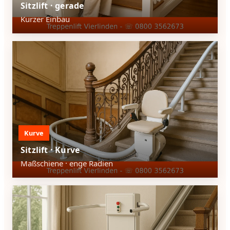
Sitzlift · gerade
Kurzer Einbau
Kurve
Sitzlift · Kurve
Maßschiene · enge Radien