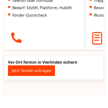
Telefon oder Formular
Treppen
Bedarf: Sitzlift, Plattform, Hublift
Besond
Förder-Quickcheck
Wunscht
Vor-Ort-Termin in Vierlinden sichern
Jetzt Termin anfragen