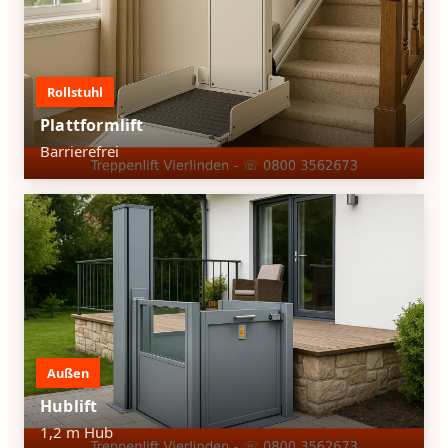
Rollstuhl
Plattformlift
Barrierefrei
Außen
Hublift
1,2 m Hub