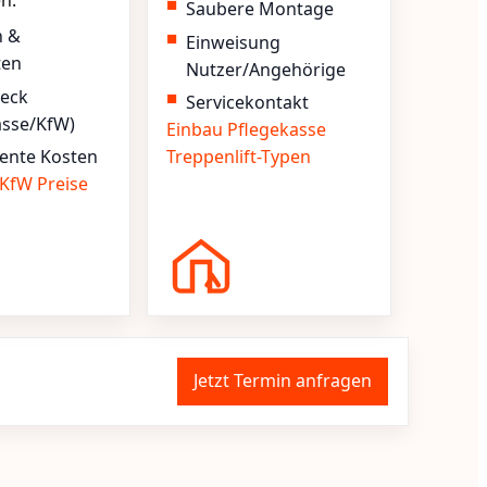
en.
Saubere Montage
n &
Einweisung
ten
Nutzer/Angehörige
heck
Servicekontakt
asse/KfW)
Einbau
Pflegekasse
ente Kosten
Treppenlift-Typen
KfW
Preise
Jetzt Termin anfragen