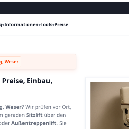
g
Informationen
Tools
Preise
▾
▾
▾
g, Weser
 Preise, Einbau,
t
rg, Weser
? Wir prüfen vor Ort,
vom geraden
Sitzlift
über den
oder
Außentreppenlift
. Sie