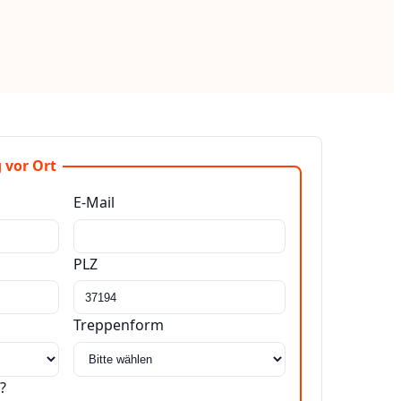
 vor Ort
E-Mail
PLZ
Treppenform
?