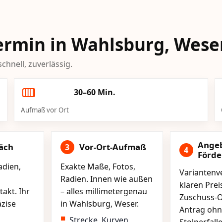
Termin in Wahlsburg, Wese
chnell, zuverlässig.
30–60 Min.
Aufmaß vor Ort
Ange
äch
Vor-Ort-Aufmaß
3
4
Förd
adien,
Exakte Maße, Fotos,
Variantenve
Radien. Innen wie außen
klaren Pre
akt. Ihr
– alles millimetergenau
Zuschuss-O
äzise
in Wahlsburg, Weser.
Antrag ohn
Strecke, Kurven,