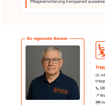
Pflegeversicherung transparent ausweise
Ihr regionaler Berater
Trep
✉️
in
trepp
📞
08
📍 W
🗺️ H