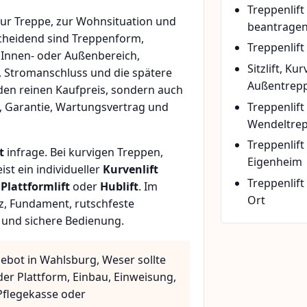
Treppenlif
ur Treppe, zur Wohnsituation und
beantrage
scheidend sind Treppenform,
Treppenlift
 Innen- oder Außenbereich,
Sitzlift, Ku
, Stromanschluss und die spätere
Außentrepp
den reinen Kaufpreis, sondern auch
Treppenlift
, Garantie, Wartungsvertrag und
Wendeltre
Treppenlif
t
infrage. Bei kurvigen Treppen,
Eigenheim
t ein individueller
Kurvenlift
Treppenlift
n
Plattformlift
oder
Hublift
. Im
Ort
z, Fundament, rutschfeste
 und sichere Bedienung.
gebot in Wahlsburg, Weser sollte
der Plattform, Einbau, Einweisung,
flegekasse oder