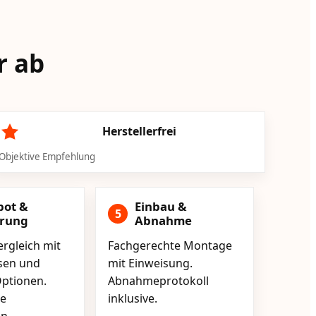
r ab
Herstellerfrei
Objektive Empfehlung
bot &
Einbau &
5
erung
Abnahme
rgleich mit
Fachgerechte Montage
isen und
mit Einweisung.
ptionen.
Abnahmeprotokoll
e
inklusive.