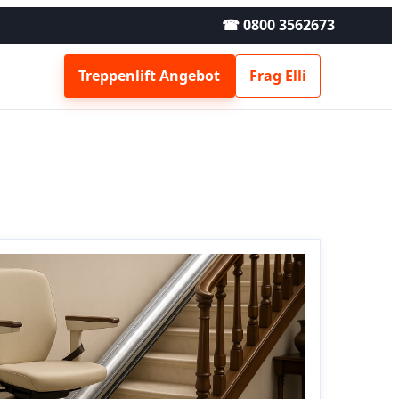
☎ 0800 3562673
Treppenlift Angebot
Frag Elli