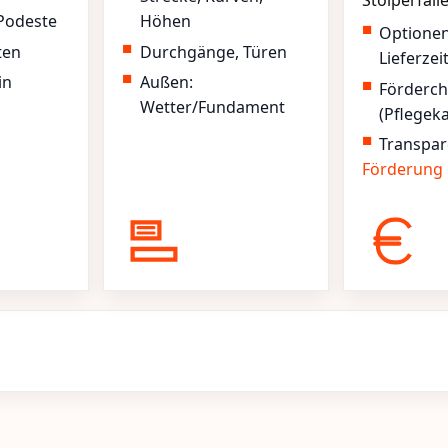
Stolperfall
Podeste
Höhen
Optione
ten
Durchgänge, Türen
Lieferzei
in
Außen:
Förderc
Wetter/Fundament
(Pflegek
Transpar
Förderung