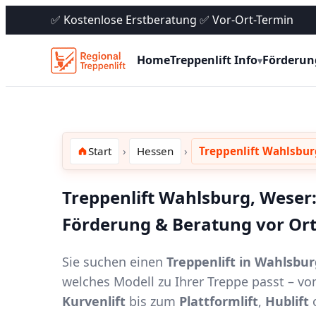
✅ Kostenlose Erstberatung ✅ Vor-Ort-Termin
Home
Treppenlift Info
Förderun
▾
Start
Hessen
Treppenlift Wahlsbur
Treppenlift Wahlsburg, Weser:
Förderung & Beratung vor Or
Sie suchen einen
Treppenlift in Wahlsbu
welches Modell zu Ihrer Treppe passt – 
Kurvenlift
bis zum
Plattformlift
,
Hublift