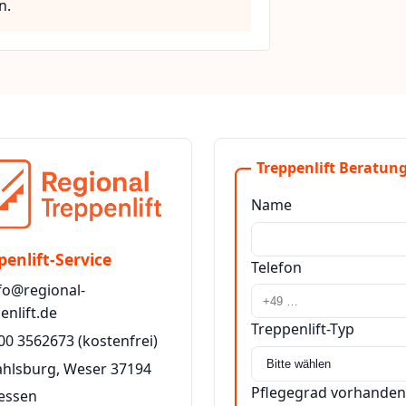
n.
Treppenlift Beratung
Name
penlift-Service
Telefon
fo@regional-
enlift.de
Treppenlift-Typ
00 3562673
(kostenfrei)
ahlsburg, Weser 37194
Pflegegrad vorhanden
essen