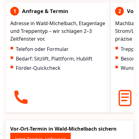
Anfrage & Termin
Vorg
1
2
Adresse in Wald-Michelbach, Etagenlage
Machbarke
und Treppentyp – wir schlagen 2–3
Strom/Lad
Zeitfenster vor.
präzise vo
Telefon oder Formular
Treppen
Bedarf: Sitzlift, Plattform, Hublift
Besond
Förder-Quickcheck
Wunscht
Vor-Ort-Termin in Wald-Michelbach sichern