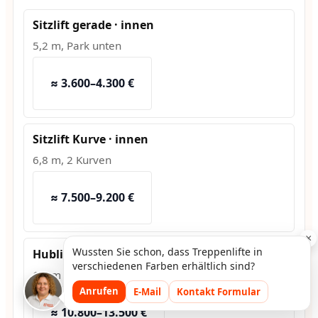
Sitzlift gerade · innen
5,2 m, Park unten
≈ 3.600–4.300 €
Sitzlift Kurve · innen
6,8 m, 2 Kurven
≈ 7.500–9.200 €
×
Wussten Sie schon, dass Treppenlifte in
Hublift · außen
verschiedenen Farben erhältlich sind?
1,2 m Hub, Fundament
Anrufen
E-Mail
Kontakt Formular
≈ 10.800–13.500 €