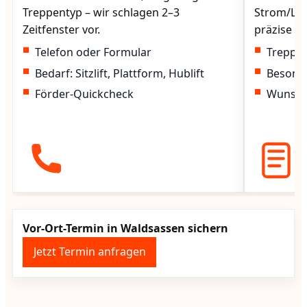
Treppentyp – wir schlagen 2–3
Strom/Lad
Zeitfenster vor.
präzise vo
Telefon oder Formular
Treppen
Bedarf: Sitzlift, Plattform, Hublift
Besond
Förder-Quickcheck
Wunscht
Vor-Ort-Termin in Waldsassen sichern
Jetzt Termin anfragen