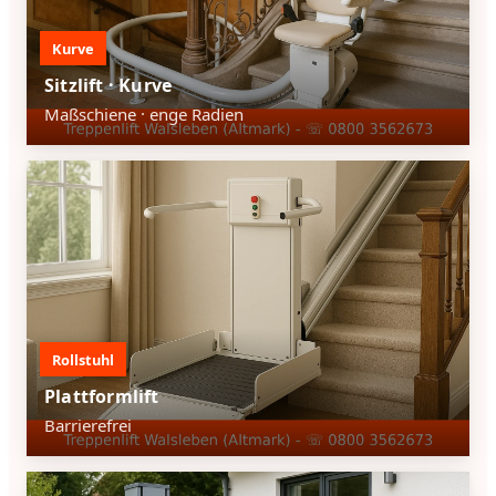
Kurve
Sitzlift · Kurve
Maßschiene · enge Radien
Rollstuhl
Plattformlift
Barrierefrei