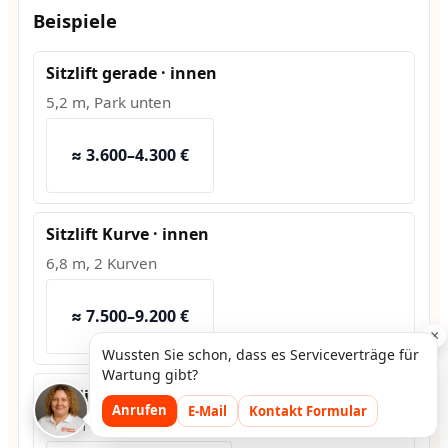
Beispiele
Sitzlift gerade · innen
5,2 m, Park unten
≈ 3.600–4.300 €
Sitzlift Kurve · innen
6,8 m, 2 Kurven
≈ 7.500–9.200 €
×
Wussten Sie schon, dass es Serviceverträge für
Wartung gibt?
Hublift · außen
Anrufen
E-Mail
Kontakt Formular
1,2 m Hub, Fundament