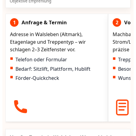
Objektive Empfehlung
Anfrage & Termin
Vorg
1
2
Adresse in Walsleben (Altmark),
Machbarke
Etagenlage und Treppentyp – wir
Strom/Lad
schlagen 2–3 Zeitfenster vor.
präzise vo
Telefon oder Formular
Treppen
Bedarf: Sitzlift, Plattform, Hublift
Besond
Förder-Quickcheck
Wunscht