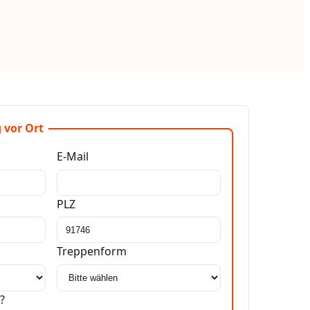
 vor Ort
E-Mail
PLZ
Treppenform
?