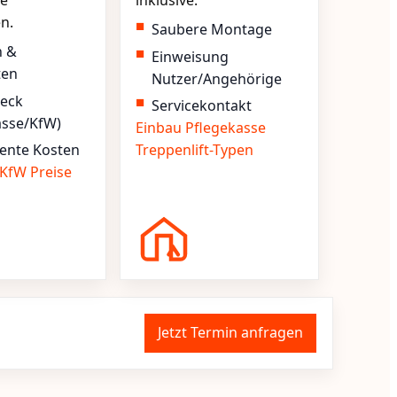
e
inklusive.
en.
Saubere Montage
n &
Einweisung
ten
Nutzer/Angehörige
heck
Servicekontakt
asse/KfW)
Einbau
Pflegekasse
ente Kosten
Treppenlift-Typen
KfW
Preise
Jetzt Termin anfragen