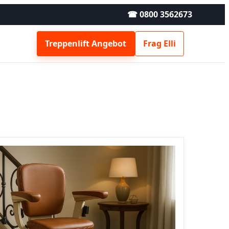
☎ 0800 3562673
Treppenlift Angebot
Frag Elli