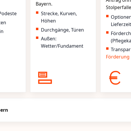
Antrag ohn
Bayern.
Stolperfall
Podeste
Strecke, Kurven,
Optione
Höhen
ten
Lieferzei
Durchgänge, Türen
in
Förderc
Außen:
(Pflegek
Wetter/Fundament
Transpar
Förderung
hern