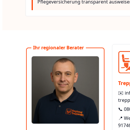
Pflegeversicherung transparent ausweise
Ihr regionaler Berater
Trep
✉️
in
trepp
📞
08
📍 W
9174