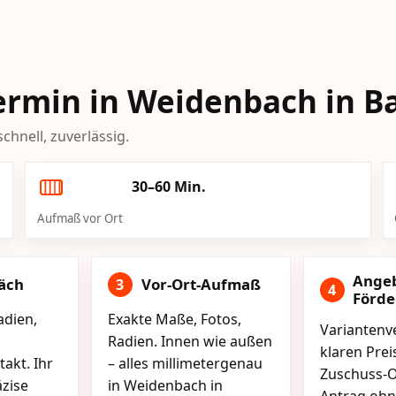
Termin in Weidenbach in B
chnell, zuverlässig.
30–60 Min.
Aufmaß vor Ort
Ange
äch
Vor-Ort-Aufmaß
3
4
Förd
adien,
Exakte Maße, Fotos,
Variantenve
Radien. Innen wie außen
klaren Pre
akt. Ihr
– alles millimetergenau
Zuschuss-O
äzise
in Weidenbach in