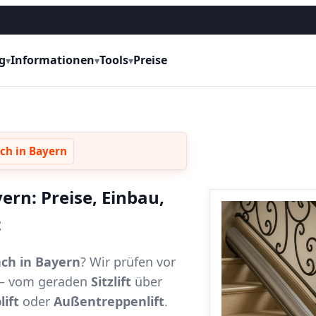
g
Informationen
Tools
Preise
▾
▾
▾
ch in Bayern
ern: Preise, Einbau,
t
ach in Bayern
? Wir prüfen vor
t – vom geraden
Sitzlift
über
lift
oder
Außentreppenlift
.