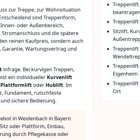
Treppenlif
ss zur Treppe, zur Wohnsituation
beantrage
 Entscheidend sind Treppenform,
Treppenlift
 Innen- oder Außenbereich,
Sitzlift, Ku
, Stromanschluss und die spätere
Außentrepp
den reinen Kaufpreis, sondern auch
Treppenlift
, Garantie, Wartungsvertrag und
Wendeltre
Treppenlif
t
infrage. Bei kurvigen Treppen,
Eigenheim
t ein individueller
Kurvenlift
Treppenlift
n
Plattformlift
oder
Hublift
. Im
Ort
z, Fundament, rutschfeste
 und sichere Bedienung.
gebot in Weidenbach in Bayern
Sitz oder Plattform, Einbau,
rung durch Pflegekasse oder