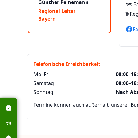
Günther Peinemann
🗺️ B
Regional Leiter
🌐
Reg
Bayern
F
Telefonische Erreichbarkeit
Mo–Fr
08:00–19
Samstag
08:00–18
Sonntag
Nach Ab
Termine können auch außerhalb unserer Büro