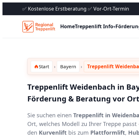
✅ Kostenlose Erstberatung ✅ Vor-Ort-Termin
Home
Treppenlift Info
Förderun
▾
Start
Bayern
Treppenlift Weidenba
Treppenlift Weidenbach in Bay
Förderung & Beratung vor Or
Sie suchen einen
Treppenlift in Weidenb
Ort, welches Modell zu Ihrer Treppe pass
den
Kurvenlift
bis zum
Plattformlift
,
Hub