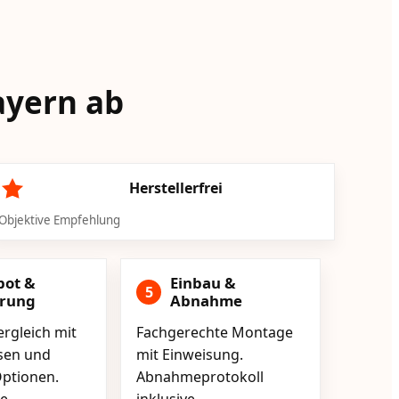
ayern ab
Herstellerfrei
Objektive Empfehlung
bot &
Einbau &
5
erung
Abnahme
rgleich mit
Fachgerechte Montage
isen und
mit Einweisung.
ptionen.
Abnahmeprotokoll