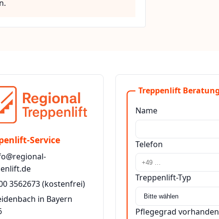
n.
Treppenlift Beratung
Name
penlift-Service
Telefon
fo@regional-
enlift.de
Treppenlift-Typ
00 3562673
(kostenfrei)
eidenbach in Bayern
6
Pflegegrad vorhanden