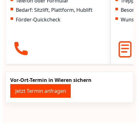
Telefon oder Formular
Treppen
Bedarf: Sitzlift, Plattform, Hublift
Besond
Förder-Quickcheck
Wunscht
Vor-Ort-Termin in Wieren sichern
Jetzt Termin anfragen