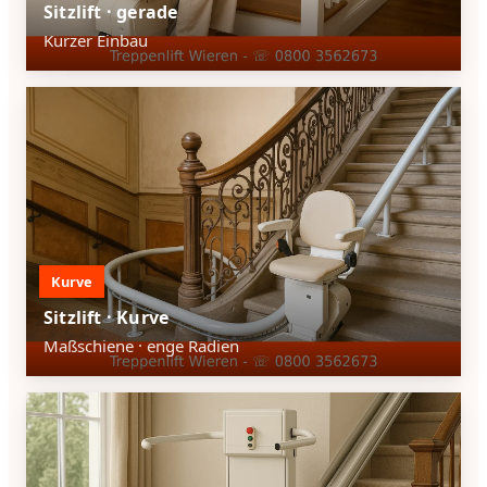
Sitzlift · gerade
Kurzer Einbau
Kurve
Sitzlift · Kurve
Maßschiene · enge Radien