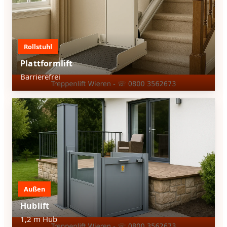
Rollstuhl
Plattformlift
Barrierefrei
Außen
Hublift
1,2 m Hub