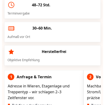
48–72 Std.
Terminvergabe
30–60 Min.
Aufmaß vor Ort
Herstellerfrei
Objektive Empfehlung
Anfrage & Termin
Vorg
1
2
Adresse in Wieren, Etagenlage und
Machbarke
Treppentyp – wir schlagen 2–3
Strom/Lad
Zeitfenster vor.
präzise vo