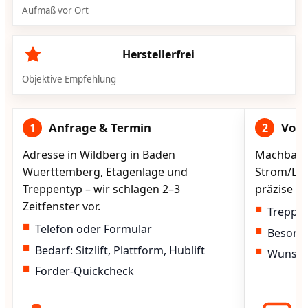
Aufmaß vor Ort
Herstellerfrei
Objektive Empfehlung
Anfrage & Termin
Vorg
1
2
Adresse in Wildberg in Baden
Machbarke
Wuerttemberg, Etagenlage und
Strom/Lad
Treppentyp – wir schlagen 2–3
präzise vo
Zeitfenster vor.
Treppen
Telefon oder Formular
Besond
Bedarf: Sitzlift, Plattform, Hublift
Wunscht
Förder-Quickcheck