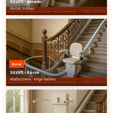
Sitzlift · gerade
Kurzer Einbau
Kurve
Sitzlift · Kurve
Maßschiene · enge Radien