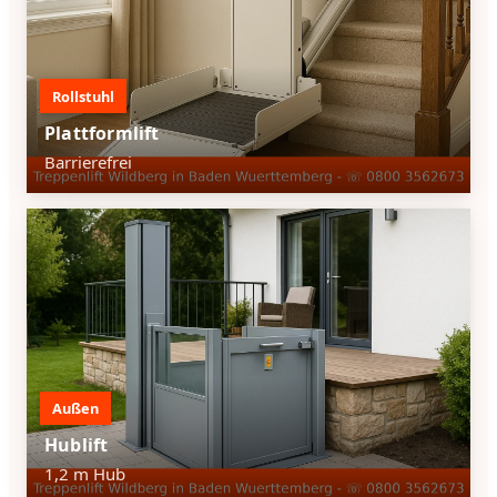
Rollstuhl
Plattformlift
Barrierefrei
Außen
Hublift
1,2 m Hub