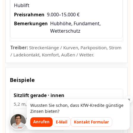
Hublift
9.000–15.000 €
Hubhöhe, Fundament,
Wetterschutz
Treiber:
Streckenlänge / Kurven, Parkposition, Strom
/ Ladekontakt, Komfort, Außen / Wetter.
Beispiele
Sitzlift gerade · innen
×
5,2 m, Park unten
Wussten Sie schon, dass KfW-Kredite günstige
Zinsen bieten?
≈ 3.600–4.300 €
Anrufen
E-Mail
Kontakt Formular