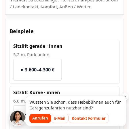
/ Ladekontakt, Komfort, Außen / Wetter.
Beispiele
Sitzlift gerade · innen
5,2 m, Park unten
≈ 3.600–4.300 €
Sitzlift Kurve · innen
×
6,8 m, 2 Kurven
Wussten Sie schon, dass Hebebühnen auch für
Garagenzufahrten nutzbar sind?
≈ 7.500–9.200 €
Anrufen
E-Mail
Kontakt Formular