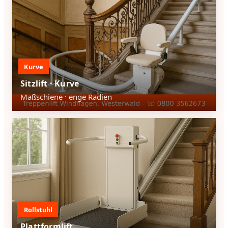
Kurve
Sitzlift · Kurve
Maßschiene · enge Radien
Rollstuhl
Plattformlift