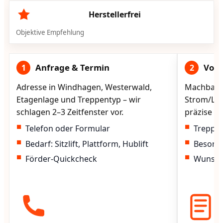
Herstellerfrei
Objektive Empfehlung
Anfrage & Termin
Vorg
1
2
Adresse in Windhagen, Westerwald,
Machbarke
Etagenlage und Treppentyp – wir
Strom/Lad
schlagen 2–3 Zeitfenster vor.
präzise vo
Telefon oder Formular
Treppen
Bedarf: Sitzlift, Plattform, Hublift
Besond
Förder-Quickcheck
Wunscht