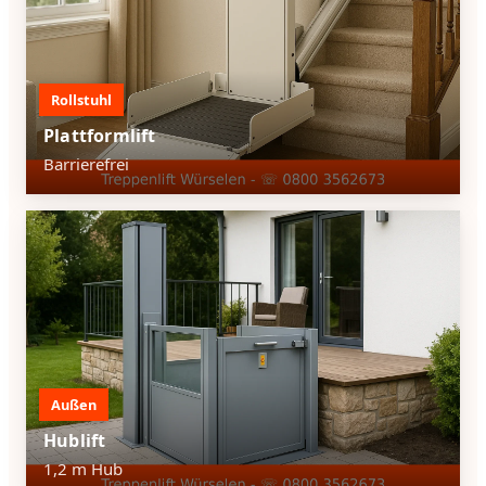
Rollstuhl
Plattformlift
Barrierefrei
Außen
Hublift
1,2 m Hub