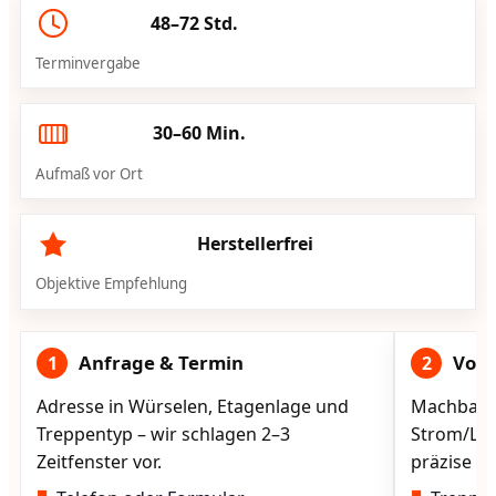
48–72 Std.
Terminvergabe
30–60 Min.
Aufmaß vor Ort
Herstellerfrei
Objektive Empfehlung
Anfrage & Termin
Vorg
1
2
Adresse in Würselen, Etagenlage und
Machbarke
Treppentyp – wir schlagen 2–3
Strom/Lad
Zeitfenster vor.
präzise vo