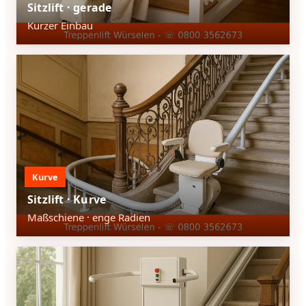
Sitzlift · gerade
Kurzer Einbau
Kurve
Sitzlift · Kurve
Maßschiene · enge Radien