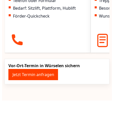
Telefon oder Formular
Treppen
Bedarf: Sitzlift, Plattform, Hublift
Besond
Förder-Quickcheck
Wunscht
Vor-Ort-Termin in Würselen sichern
Jetzt Termin anfragen