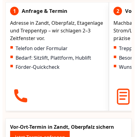
Anfrage & Termin
Vorg
1
2
Adresse in Zandt, Oberpfalz, Etagenlage
Machbarke
und Treppentyp – wir schlagen 2–3
Strom/Lad
Zeitfenster vor.
präzise vo
Telefon oder Formular
Treppen
Bedarf: Sitzlift, Plattform, Hublift
Besond
Förder-Quickcheck
Wunscht
Vor-Ort-Termin in Zandt, Oberpfalz sichern