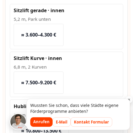
Sitzlift gerade · innen
5,2 m, Park unten
≈ 3.600–4.300 €
Sitzlift Kurve · innen
6,8 m, 2 Kurven
≈ 7.500–9.200 €
×
Wussten Sie schon, dass viele Städte eigene
Hublift · außen
Förderprogramme anbieten?
1,2 m Hub, Fundament
Anrufen
E-Mail
Kontakt Formular
≈ 10.800–13.500 €