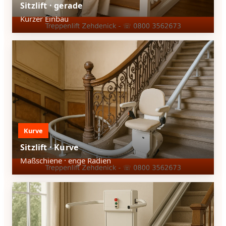
Sitzlift · gerade
Kurzer Einbau
Kurve
Sitzlift · Kurve
Maßschiene · enge Radien