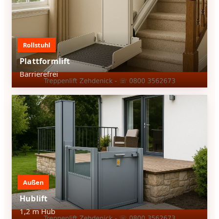
Rollstuhl
Plattformlift
Barrierefrei
Außen
Hublift
1,2 m Hub