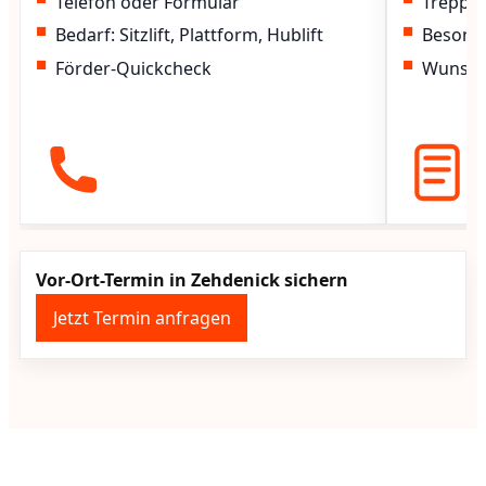
Telefon oder Formular
Treppen
Bedarf: Sitzlift, Plattform, Hublift
Besond
Förder-Quickcheck
Wunscht
Vor-Ort-Termin in Zehdenick sichern
Jetzt Termin anfragen