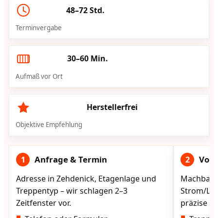
48–72 Std.
Terminvergabe
30–60 Min.
Aufmaß vor Ort
Herstellerfrei
Objektive Empfehlung
Anfrage & Termin
Vorg
1
2
Adresse in Zehdenick, Etagenlage und
Machbarke
Treppentyp – wir schlagen 2–3
Strom/Lad
Zeitfenster vor.
präzise vo