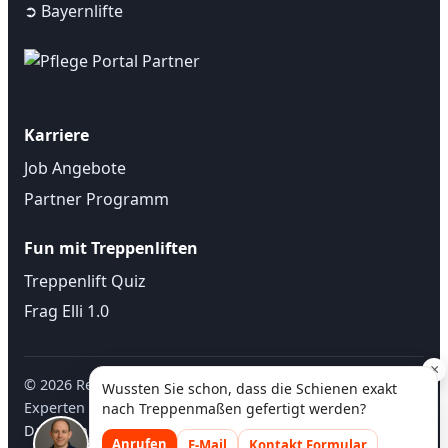
➲ Bayernlifte
Karriere
Job Angebote
Partner Programm
Fun mit Treppenliften
Treppenlift Quiz
Frag Elli 1.0
×
©
2026
Regional Treppenlift • Treppenlifte ✓ regionale
Wussten Sie schon, dass die Schienen exakt
Experten ✓ kostenlose Beratung vor Ort |
Impressum
-
nach Treppenmaßen gefertigt werden?
Datenschutz
| Design mit ❤ von
WebmediaWerk
Anrufen
E-Mail
Kontakt Formular