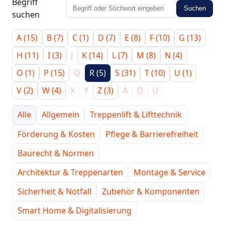
Begriff
Suchen
suchen
A (15)
B (7)
C (1)
D (7)
E (8)
F (10)
G (13)
H (11)
I (3)
J
K (14)
L (7)
M (8)
N (4)
O (1)
P (15)
Q
R (5)
S (31)
T (10)
U (1)
V (2)
W (4)
X
Y
Z (3)
Ä
Ö
Ü
Alle
Allgemein
Treppenlift & Lifttechnik
Förderung & Kosten
Pflege & Barrierefreiheit
Baurecht & Normen
Architektur & Treppenarten
Montage & Service
Sicherheit & Notfall
Zubehör & Komponenten
Smart Home & Digitalisierung