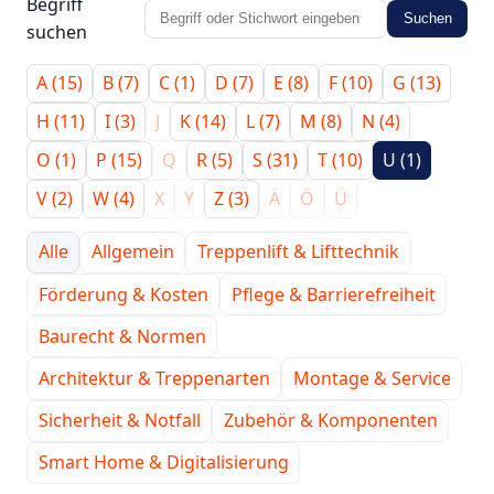
Begriff
Suchen
suchen
A (15)
B (7)
C (1)
D (7)
E (8)
F (10)
G (13)
H (11)
I (3)
J
K (14)
L (7)
M (8)
N (4)
O (1)
P (15)
Q
R (5)
S (31)
T (10)
U (1)
V (2)
W (4)
X
Y
Z (3)
Ä
Ö
Ü
Alle
Allgemein
Treppenlift & Lifttechnik
Förderung & Kosten
Pflege & Barrierefreiheit
Baurecht & Normen
Architektur & Treppenarten
Montage & Service
Sicherheit & Notfall
Zubehör & Komponenten
Smart Home & Digitalisierung