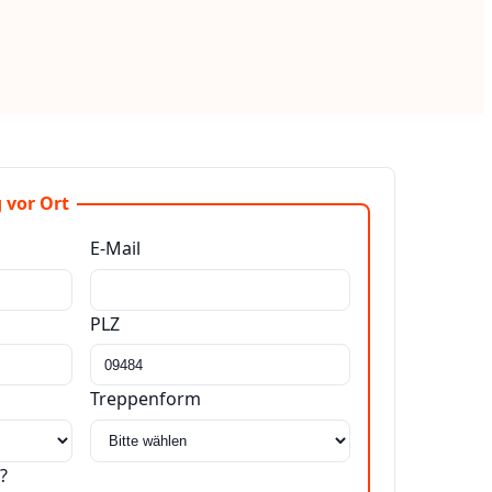
 vor Ort
E-Mail
PLZ
Treppenform
?