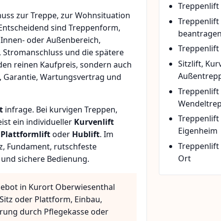
Treppenlift
uss zur Treppe, zur Wohnsituation
Treppenlif
 Entscheidend sind Treppenform,
beantrage
 Innen- oder Außenbereich,
Treppenlift
, Stromanschluss und die spätere
Sitzlift, Ku
den reinen Kaufpreis, sondern auch
Außentrepp
, Garantie, Wartungsvertrag und
Treppenlift
Wendeltre
t
infrage. Bei kurvigen Treppen,
Treppenlif
t ein individueller
Kurvenlift
Eigenheim
n
Plattformlift
oder
Hublift
. Im
Treppenlift
z, Fundament, rutschfeste
Ort
 und sichere Bedienung.
gebot in Kurort Oberwiesenthal
Sitz oder Plattform, Einbau,
rung durch Pflegekasse oder