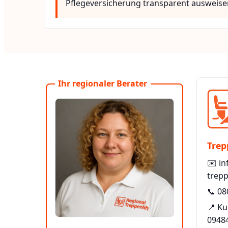
Pflegeversicherung transparent ausweise
Ihr regionaler Berater
Trep
✉️
in
trepp
📞
08
📍 Ku
0948