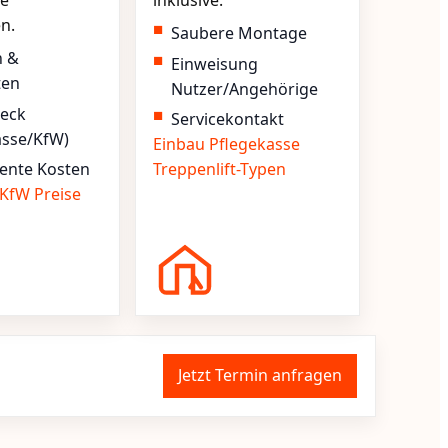
e
inklusive.
en.
Saubere Montage
n &
Einweisung
ten
Nutzer/Angehörige
heck
Servicekontakt
asse/KfW)
Einbau
Pflegekasse
ente Kosten
Treppenlift-Typen
KfW
Preise
Jetzt Termin anfragen