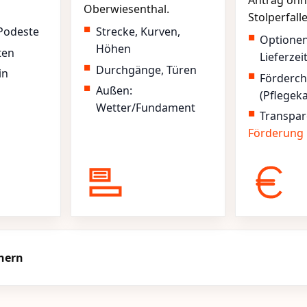
Antrag ohn
Oberwiesenthal.
Stolperfall
Podeste
Strecke, Kurven,
Optione
Höhen
ten
Lieferzei
Durchgänge, Türen
in
Förderc
Außen:
(Pflegek
Wetter/Fundament
Transpar
Förderung
chern