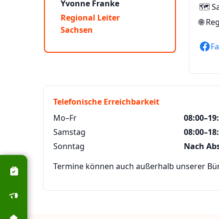
Yvonne Franke
🗺️ S
Regional Leiter
🌐
Reg
Sachsen
F
Telefonische Erreichbarkeit
Mo–Fr
08:00–19
Samstag
08:00–18
Sonntag
Nach Ab
Termine können auch außerhalb unserer Büro