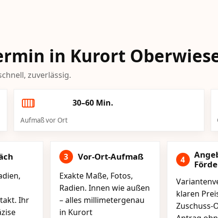
Termin in Kurort Oberwies
chnell, zuverlässig.
30–60 Min.
Aufmaß vor Ort
Ange
äch
Vor-Ort-Aufmaß
3
4
Förd
adien,
Exakte Maße, Fotos,
Variantenve
Radien. Innen wie außen
klaren Pre
akt. Ihr
– alles millimetergenau
Zuschuss-O
äzise
in Kurort