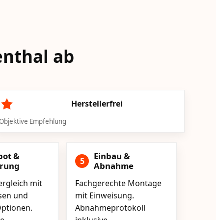
enthal ab
Herstellerfrei
Objektive Empfehlung
bot &
Einbau &
5
erung
Abnahme
rgleich mit
Fachgerechte Montage
isen und
mit Einweisung.
ptionen.
Abnahmeprotokoll