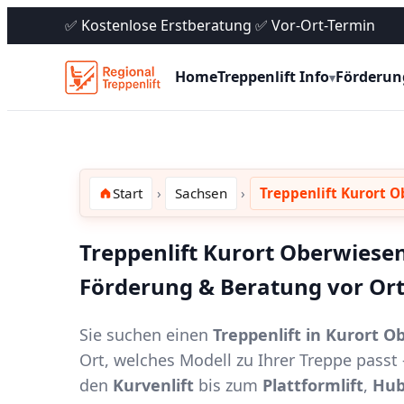
✅ Kostenlose Erstberatung ✅ Vor-Ort-Termin
Home
Treppenlift Info
Förderun
▾
Start
Sachsen
Treppenlift Kurort 
Treppenlift Kurort Oberwiesen
Förderung & Beratung vor Or
Sie suchen einen
Treppenlift in Kurort 
Ort, welches Modell zu Ihrer Treppe pass
den
Kurvenlift
bis zum
Plattformlift
,
Hub