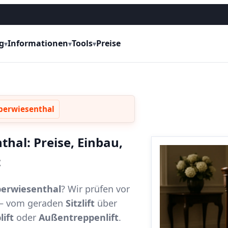
g
Informationen
Tools
Preise
▾
▾
▾
Oberwiesenthal
thal: Preise, Einbau,
t
Oberwiesenthal
? Wir prüfen vor
t – vom geraden
Sitzlift
über
lift
oder
Außentreppenlift
.