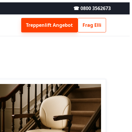
☎ 0800 3562673
Treppenlift Angebot
Frag Elli