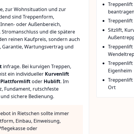
Treppenlif
e, zur Wohnsituation und zur
beantrage
idend sind Treppenform,
Treppenlift
 Innen- oder Außenbereich,
Sitzlift, Ku
, Stromanschluss und die spätere
Außentrepp
den reinen Kaufpreis, sondern auch
Treppenlift
, Garantie, Wartungsvertrag und
Wendeltre
Treppenlif
t
infrage. Bei kurvigen Treppen,
Eigenheim
t ein individueller
Kurvenlift
Treppenlift
n
Plattformlift
oder
Hublift
. Im
Ort
z, Fundament, rutschfeste
 und sichere Bedienung.
ebot in Rietschen sollte immer
ttform, Einbau, Einweisung,
flegekasse oder