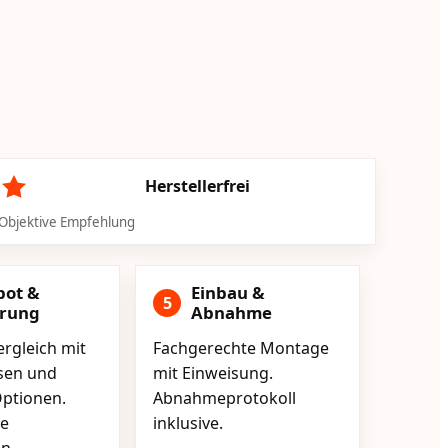
Herstellerfrei
Objektive Empfehlung
bot &
Einbau &
5
erung
Abnahme
rgleich mit
Fachgerechte Montage
isen und
mit Einweisung.
ptionen.
Abnahmeprotokoll
e
inklusive.