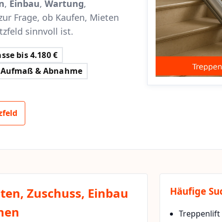
n
,
Einbau
,
Wartung
,
zur Frage, ob Kaufen, Mieten
feld sinnvoll ist.
sse bis 4.180 €
Aufmaß & Abnahme
zfeld
sten, Zuschuss, Einbau
Häufige Su
chen
Treppenlift