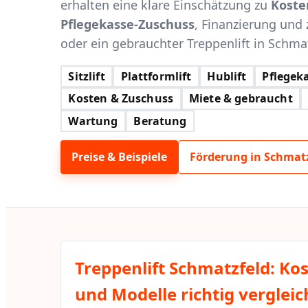
erhalten eine klare Einschätzung zu
Koste
Pflegekasse-Zuschuss
, Finanzierung und 
oder ein gebrauchter Treppenlift in Schmatz
Sitzlift
Plattformlift
Hublift
Pflegeka
Kosten & Zuschuss
Miete & gebraucht
Wartung
Beratung
Preise & Beispiele
Förderung in Schmat
Treppenlift Schmatzfeld: Ko
und Modelle richtig verglei