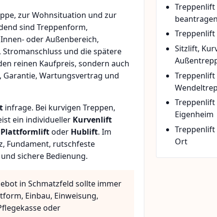
Treppenlif
ppe, zur Wohnsituation und zur
beantrage
idend sind Treppenform,
Treppenlift
 Innen- oder Außenbereich,
Sitzlift, Ku
, Stromanschluss und die spätere
Außentrepp
den reinen Kaufpreis, sondern auch
Treppenlift
, Garantie, Wartungsvertrag und
Wendeltre
Treppenlif
t
infrage. Bei kurvigen Treppen,
Eigenheim
t ein individueller
Kurvenlift
Treppenlift
n
Plattformlift
oder
Hublift
. Im
Ort
z, Fundament, rutschfeste
 und sichere Bedienung.
gebot in Schmatzfeld sollte immer
ttform, Einbau, Einweisung,
flegekasse oder