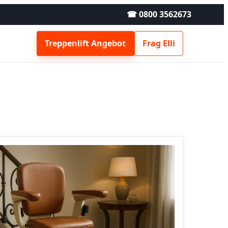
☎ 0800 3562673
Treppenlift Angebot
Frag Elli