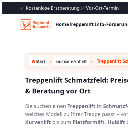
✅ Kostenlose Erstberatung ✅ Vor-Ort-Termin
Home
Treppenlift Info
Förderun
▾
Start
Sachsen-Anhalt
Treppenlift S
Treppenlift Schmatzfeld: Prei
& Beratung vor Ort
Sie suchen einen
Treppenlift in Schmatzf
welches Modell zu Ihrer Treppe passt – 
Kurvenlift
bis zum
Plattformlift
,
Hublift