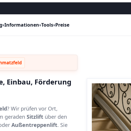
g
Informationen
Tools
Preise
▾
▾
▾
chmatzfeld
se, Einbau, Förderung
eld
? Wir prüfen vor Ort,
vom geraden
Sitzlift
über den
oder
Außentreppenlift
. Sie