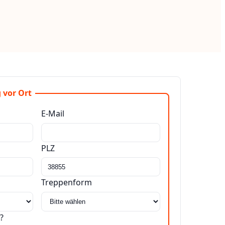
 vor Ort
E-Mail
PLZ
Treppenform
?