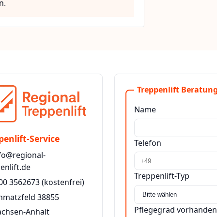
n.
Treppenlift Beratung
Name
penlift-Service
Telefon
fo@regional-
enlift.de
Treppenlift-Typ
00 3562673
(kostenfrei)
hmatzfeld 38855
Pflegegrad vorhanden
achsen-Anhalt