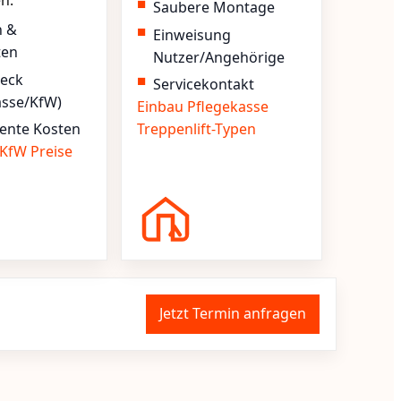
en.
Saubere Montage
n &
Einweisung
ten
Nutzer/Angehörige
heck
Servicekontakt
asse/KfW)
Einbau
Pflegekasse
ente Kosten
Treppenlift-Typen
KfW
Preise
Jetzt Termin anfragen