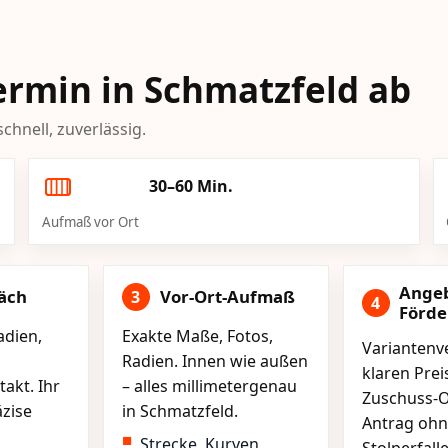
Termin in Schmatzfeld ab
chnell, zuverlässig.
30–60 Min.
Aufmaß vor Ort
Ange
äch
Vor-Ort-Aufmaß
3
4
Förd
adien,
Exakte Maße, Fotos,
Variantenve
Radien. Innen wie außen
klaren Pre
akt. Ihr
– alles millimetergenau
Zuschuss-O
äzise
in Schmatzfeld.
Antrag ohn
Strecke, Kurven,