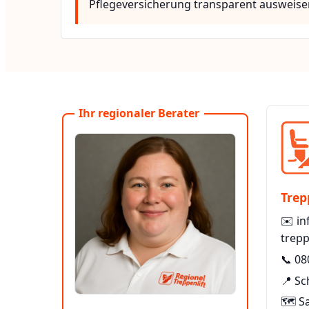
Pflegeversicherung transparent ausweise
Ihr regionaler Berater
Trep
✉️
in
trepp
📞
08
📍 Sc
🗺️ S