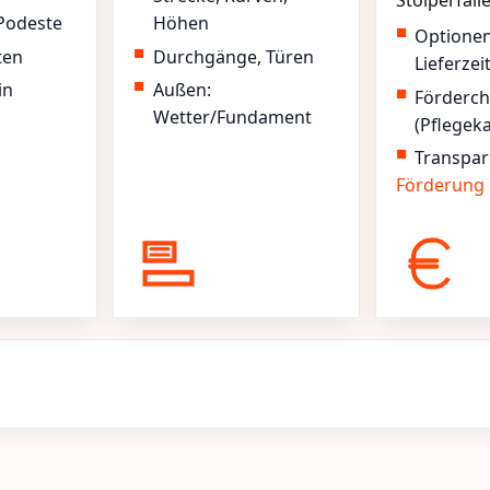
Stolperfall
Podeste
Höhen
Optione
ten
Durchgänge, Türen
Lieferzei
in
Außen:
Förderc
Wetter/Fundament
(Pflegek
Transpar
Förderung