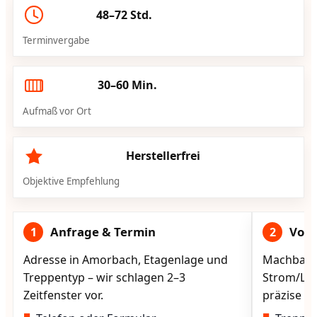
48–72 Std.
Terminvergabe
30–60 Min.
Aufmaß vor Ort
Herstellerfrei
Objektive Empfehlung
Anfrage & Termin
Vorg
1
2
Adresse in Amorbach, Etagenlage und
Machbarke
Treppentyp – wir schlagen 2–3
Strom/Lad
Zeitfenster vor.
präzise vo