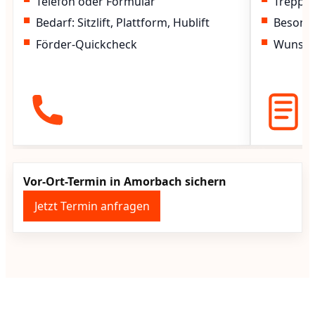
Telefon oder Formular
Treppen
Bedarf: Sitzlift, Plattform, Hublift
Besond
Förder-Quickcheck
Wunscht
Vor-Ort-Termin in Amorbach sichern
Jetzt Termin anfragen