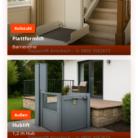
Rollstuhl
Plattformlift
Barrierefrei
Außen
Hublift
1,2 m Hub