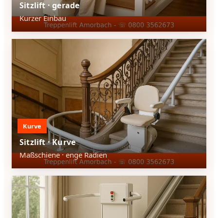
Sitzlift · gerade
Kurzer Einbau
Kurve
Sitzlift · Kurve
Maßschiene · enge Radien