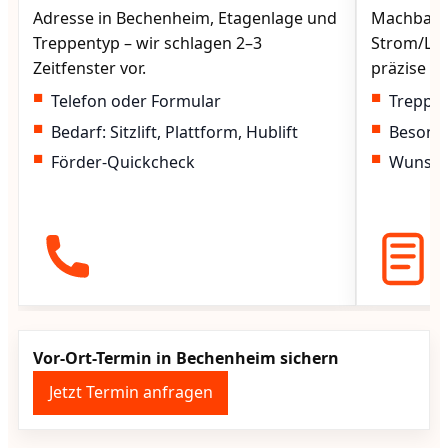
Adresse in Bechenheim, Etagenlage und
Machbarke
Treppentyp – wir schlagen 2–3
Strom/Lad
Zeitfenster vor.
präzise vo
Telefon oder Formular
Treppen
Bedarf: Sitzlift, Plattform, Hublift
Besond
Förder-Quickcheck
Wunscht
Vor-Ort-Termin in Bechenheim sichern
Jetzt Termin anfragen