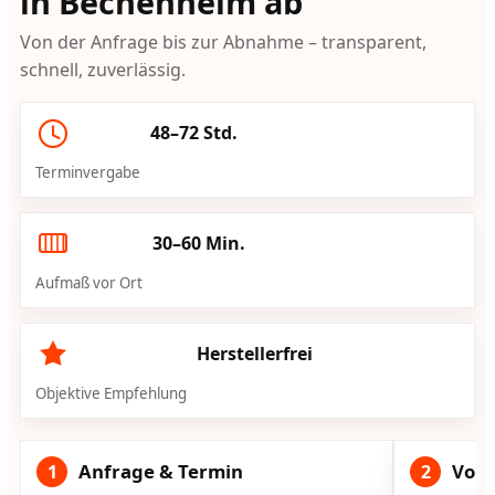
in Bechenheim ab
Von der Anfrage bis zur Abnahme – transparent,
schnell, zuverlässig.
48–72 Std.
Terminvergabe
30–60 Min.
Aufmaß vor Ort
Herstellerfrei
Objektive Empfehlung
Anfrage & Termin
Vorg
1
2