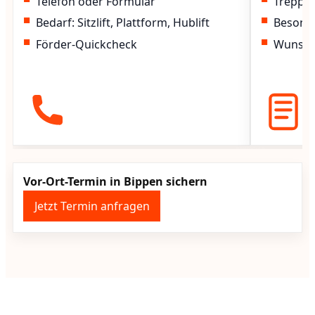
Telefon oder Formular
Treppen
Bedarf: Sitzlift, Plattform, Hublift
Besond
Förder-Quickcheck
Wunscht
Vor-Ort-Termin in Bippen sichern
Jetzt Termin anfragen