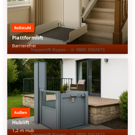
Rollstuhl
Plattformlift
Barrierefrei
Außen
Hublift
1,2 m Hub