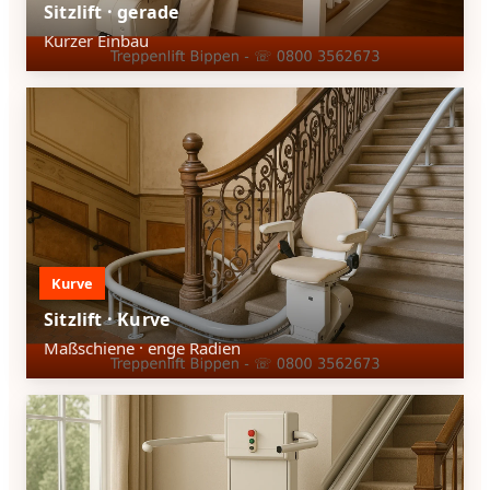
Sitzlift · gerade
Kurzer Einbau
Kurve
Sitzlift · Kurve
Maßschiene · enge Radien