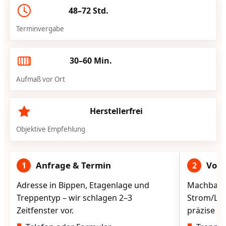
48–72 Std.
Terminvergabe
30–60 Min.
Aufmaß vor Ort
Herstellerfrei
Objektive Empfehlung
Anfrage & Termin
Vorg
1
2
Adresse in Bippen, Etagenlage und
Machbarke
Treppentyp – wir schlagen 2–3
Strom/Lad
Zeitfenster vor.
präzise vo