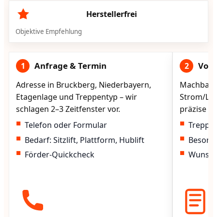
Herstellerfrei
Objektive Empfehlung
Anfrage & Termin
Vorg
1
2
Adresse in Bruckberg, Niederbayern,
Machbarke
Etagenlage und Treppentyp – wir
Strom/Lad
schlagen 2–3 Zeitfenster vor.
präzise vo
Telefon oder Formular
Treppen
Bedarf: Sitzlift, Plattform, Hublift
Besond
Förder-Quickcheck
Wunscht