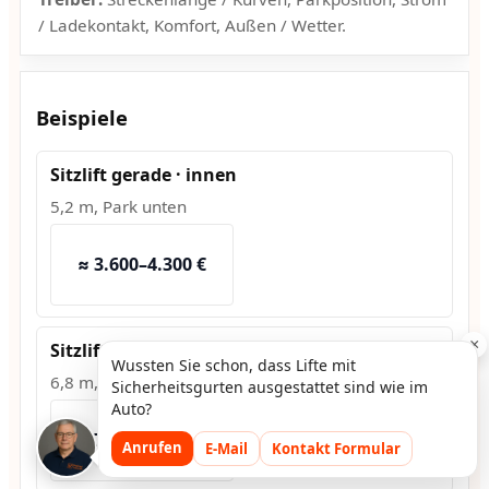
/ Ladekontakt, Komfort, Außen / Wetter.
Beispiele
Sitzlift gerade · innen
5,2 m, Park unten
≈ 3.600–4.300 €
×
Sitzlift Kurve · innen
Wussten Sie schon, dass Lifte mit
6,8 m, 2 Kurven
Sicherheitsgurten ausgestattet sind wie im
Auto?
≈ 7.500–9.200 €
Anrufen
E-Mail
Kontakt Formular