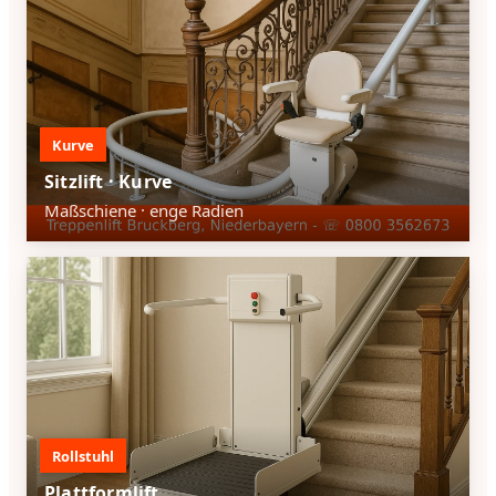
Kurve
Sitzlift · Kurve
Maßschiene · enge Radien
Rollstuhl
Plattformlift