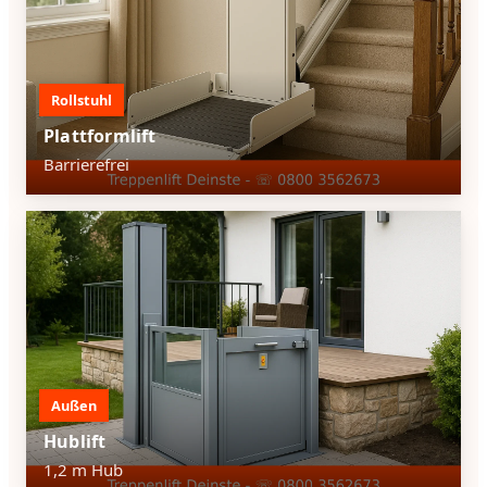
Rollstuhl
Plattformlift
Barrierefrei
Außen
Hublift
1,2 m Hub