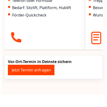
Telefon oder Formular
Treppen
Bedarf: Sitzlift, Plattform, Hublift
Besond
Förder-Quickcheck
Wunscht
Vor-Ort-Termin in Deinste sichern
Jetzt Termin anfragen