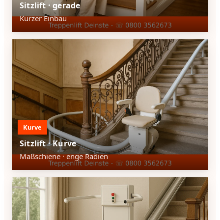
Sitzlift · gerade
Kurzer Einbau
Kurve
Sitzlift · Kurve
Maßschiene · enge Radien