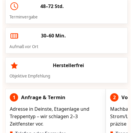
48–72 Std.
Terminvergabe
30–60 Min.
Aufmaß vor Ort
Herstellerfrei
Objektive Empfehlung
Anfrage & Termin
Vorg
1
2
Adresse in Deinste, Etagenlage und
Machbarke
Treppentyp – wir schlagen 2–3
Strom/Lad
Zeitfenster vor.
präzise vo