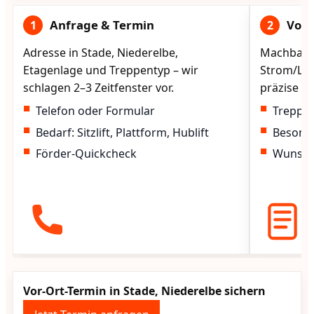
Anfrage & Termin
Vorg
1
2
Adresse in Stade, Niederelbe,
Machbarke
Etagenlage und Treppentyp – wir
Strom/Lad
schlagen 2–3 Zeitfenster vor.
präzise vo
Telefon oder Formular
Treppen
Bedarf: Sitzlift, Plattform, Hublift
Besond
Förder-Quickcheck
Wunscht
Vor-Ort-Termin in Stade, Niederelbe sichern