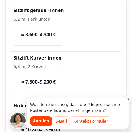
Sitzlift gerade · innen
5,2 m, Park unten
≈ 3.600–4.300 €
Sitzlift Kurve · innen
6,8 m, 2 Kurven
≈ 7.500–9.200 €
×
Wussten Sie schon, dass die Pflegekasse eine
Hublift · außen
Kostenbeteiligung genehmigen kann?
1,2 m Hub, Fundament
Anrufen
E-Mail
Kontakt Formular
≈ 10.800–13.500 €