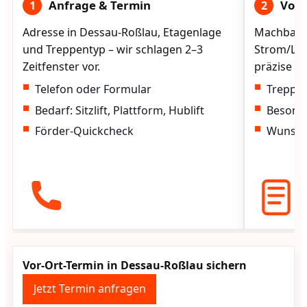
Anfrage & Termin
Vorg
1
2
Adresse in Dessau-Roßlau, Etagenlage
Machbarke
und Treppentyp – wir schlagen 2–3
Strom/Lad
Zeitfenster vor.
präzise vo
Telefon oder Formular
Treppen
Bedarf: Sitzlift, Plattform, Hublift
Besond
Förder-Quickcheck
Wunscht
Vor-Ort-Termin in Dessau-Roßlau sichern
Jetzt Termin anfragen