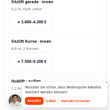
Sitzlift gerade · innen
5,2 m, Park unten
≈ 3.600–4.300 €
Sitzlift Kurve · innen
6,8 m, 2 Kurven
≈ 7.500–9.200 €
Hublift · außen
×
Wussten Sie schon, dass Bedienpulte kabellos
1,2 m Hub, Fundament
montiert werden können?
≈ 10.800–13.500 €
Anrufen
E-Mail
Kontakt Formular