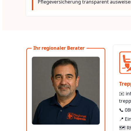
Pflegeversicherung transparent ausweise
Ihr regionaler Berater
Trep
✉️
in
trepp
📞
08
📍 Ei
🗺️ R