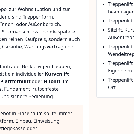
Treppenlif
pe, zur Wohnsituation und zur
beantrage
idend sind Treppenform,
Treppenlift
 Innen- oder Außenbereich,
Sitzlift, Ku
, Stromanschluss und die spätere
Außentrepp
den reinen Kaufpreis, sondern auch
Treppenlift
, Garantie, Wartungsvertrag und
Wendeltre
Treppenlif
t
infrage. Bei kurvigen Treppen,
Eigenheim
t ein individueller
Kurvenlift
Treppenlift
n
Plattformlift
oder
Hublift
. Im
Ort
z, Fundament, rutschfeste
 und sichere Bedienung.
gebot in Einselthum sollte immer
ttform, Einbau, Einweisung,
flegekasse oder