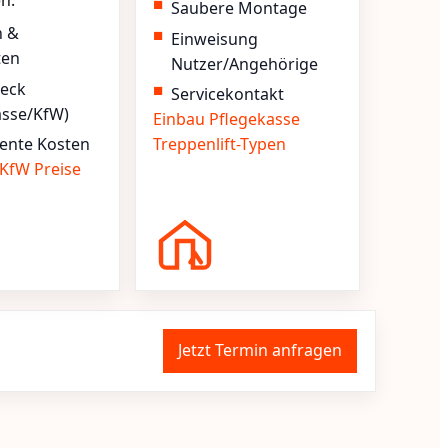
en.
Saubere Montage
n &
Einweisung
ten
Nutzer/Angehörige
heck
Servicekontakt
asse/KfW)
Einbau
Pflegekasse
ente Kosten
Treppenlift-Typen
KfW
Preise
Jetzt Termin anfragen