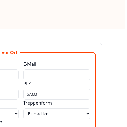
 vor Ort
E-Mail
PLZ
Treppenform
?