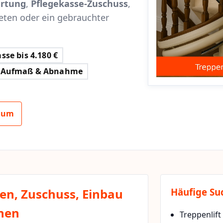
rtung
,
Pflegekasse-Zuschuss
,
eten oder ein gebrauchter
sse bis 4.180 €
Aufmaß & Abnahme
thum
ten, Zuschuss, Einbau
Häufige Su
chen
Treppenlift