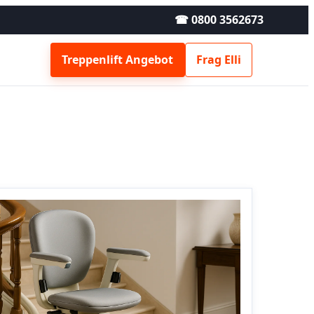
☎ 0800 3562673
Treppenlift Angebot
Frag Elli