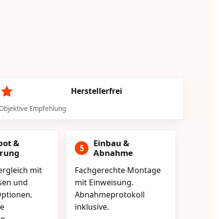
Herstellerfrei
Objektive Empfehlung
bot &
Einbau &
5
erung
Abnahme
rgleich mit
Fachgerechte Montage
isen und
mit Einweisung.
ptionen.
Abnahmeprotokoll
e
inklusive.