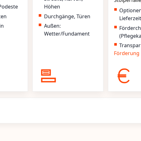
Stolperfall
Podeste
Höhen
Optione
ten
Durchgänge, Türen
Lieferzei
in
Außen:
Förderc
Wetter/Fundament
(Pflegek
Transpar
Förderung