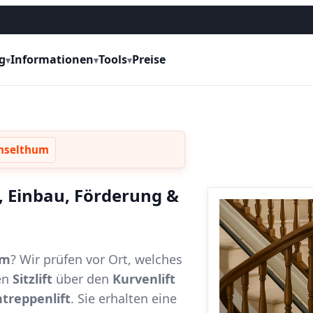
g
Informationen
Tools
Preise
▾
▾
▾
inselthum
e, Einbau, Förderung &
um
? Wir prüfen vor Ort, welches
en
Sitzlift
über den
Kurvenlift
treppenlift
. Sie erhalten eine