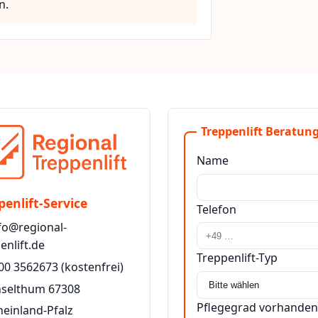
n.
Treppenlift Beratung
Name
penlift-Service
Telefon
fo@regional-
enlift.de
Treppenlift-Typ
00 3562673
(kostenfrei)
nselthum 67308
Pflegegrad vorhanden
heinland-Pfalz