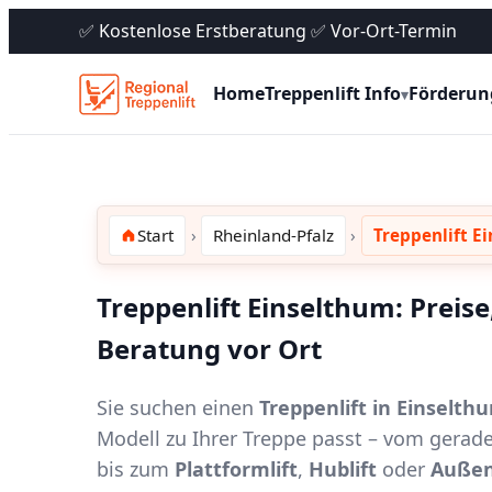
✅ Kostenlose Erstberatung ✅ Vor-Ort-Termin
Home
Treppenlift Info
Förderun
▾
Start
Rheinland-Pfalz
Treppenlift E
Treppenlift Einselthum: Preis
Beratung vor Ort
Sie suchen einen
Treppenlift in Einselth
Modell zu Ihrer Treppe passt – vom gerad
bis zum
Plattformlift
,
Hublift
oder
Außen