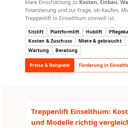
klare Einschätzung zu
Kosten
,
Einbau
,
Wa
Finanzierung und zur Frage, ob Kaufen, Mi
Treppenlift in Einselthum sinnvoll ist.
Sitzlift
Plattformlift
Hublift
Pflegeka
Kosten & Zuschuss
Miete & gebraucht
Wartung
Beratung
Preise & Beispiele
Förderung in Einsel
Treppenlift Einselthum: Kos
und Modelle richtig verglei