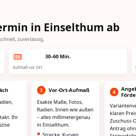
Termin in Einselthum ab
chnell, zuverlässig.
30–60 Min.
Aufmaß vor Ort
Ange
äch
Vor-Ort-Aufmaß
3
4
Förd
adien,
Exakte Maße, Fotos,
Variantenve
Radien. Innen wie außen
klaren Pre
akt. Ihr
– alles millimetergenau
Zuschuss-O
äzise
in Einselthum.
Antrag ohn
Strecke, Kurven,