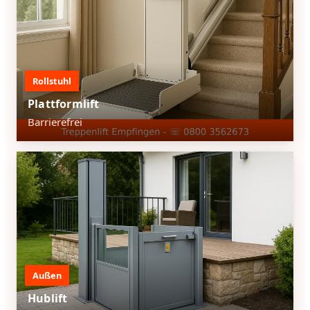
Rollstuhl
Plattformlift
Barrierefrei
Außen
Hublift