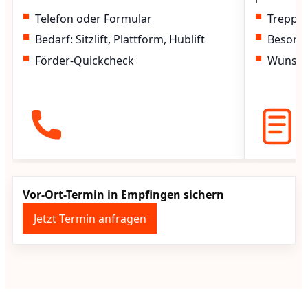
Telefon oder Formular
Treppen
Bedarf: Sitzlift, Plattform, Hublift
Besond
Förder-Quickcheck
Wunscht
Vor-Ort-Termin in Empfingen sichern
Jetzt Termin anfragen