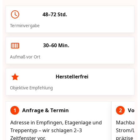
48–72 Std.
Terminvergabe
30–60 Min.
Aufmaß vor Ort
Herstellerfrei
Objektive Empfehlung
Anfrage & Termin
Vorg
1
2
Adresse in Empfingen, Etagenlage und
Machbarke
Treppentyp – wir schlagen 2–3
Strom/Lad
Zeitfenster vor.
präzise vo