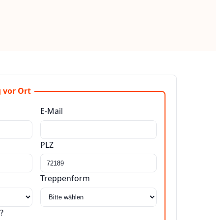
 vor Ort
E-Mail
PLZ
Treppenform
?