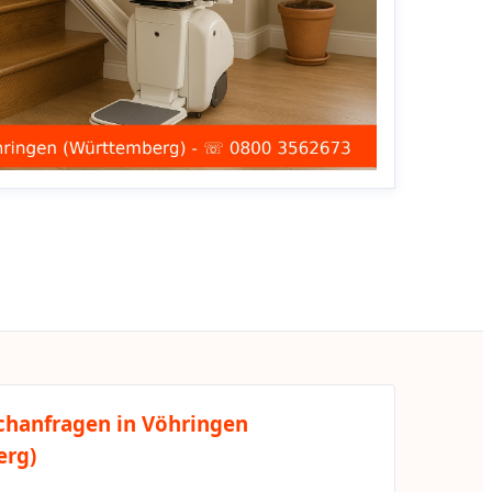
chanfragen in Vöhringen
erg)