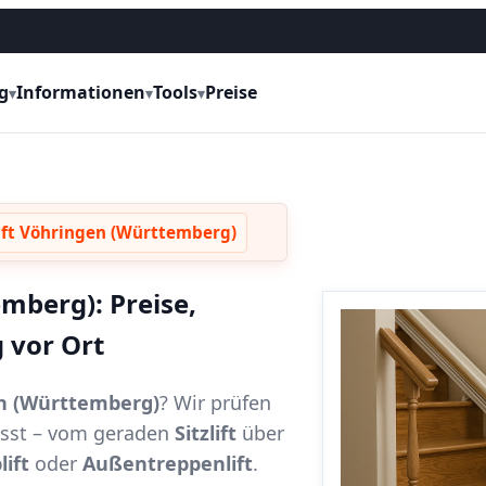
g
Informationen
Tools
Preise
▾
▾
▾
ift Vöhringen (Württemberg)
mberg): Preise,
 vor Ort
en (Württemberg)
? Wir prüfen
passt – vom geraden
Sitzlift
über
lift
oder
Außentreppenlift
.