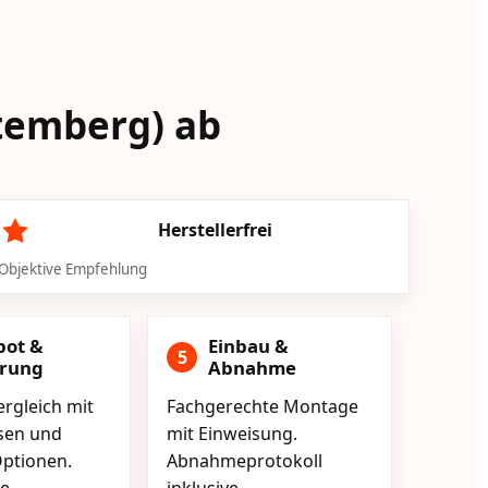
ttemberg) ab
Herstellerfrei
Objektive Empfehlung
bot &
Einbau &
5
erung
Abnahme
rgleich mit
Fachgerechte Montage
isen und
mit Einweisung.
ptionen.
Abnahmeprotokoll