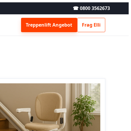
☎ 0800 3562673
Treppenlift Angebot
Frag Elli