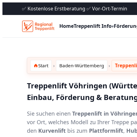
✅ Kostenlose Erstberatung ✅ Vor-Ort-Termin
Home
Treppenlift Info
Förderun
▾
Start
Baden-Württemberg
Treppenl
Treppenlift Vöhringen (Württe
Einbau, Förderung & Beratung
Sie suchen einen
Treppenlift in Vöhring
vor Ort, welches Modell zu Ihrer Treppe 
den
Kurvenlift
bis zum
Plattformlift
,
Hub