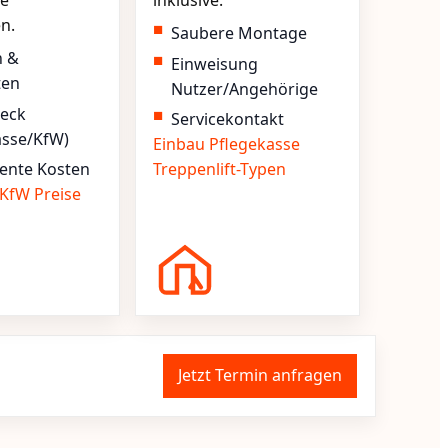
e
inklusive.
en.
Saubere Montage
n &
Einweisung
ten
Nutzer/Angehörige
heck
Servicekontakt
asse/KfW)
Einbau
Pflegekasse
ente Kosten
Treppenlift-Typen
KfW
Preise
Jetzt Termin anfragen