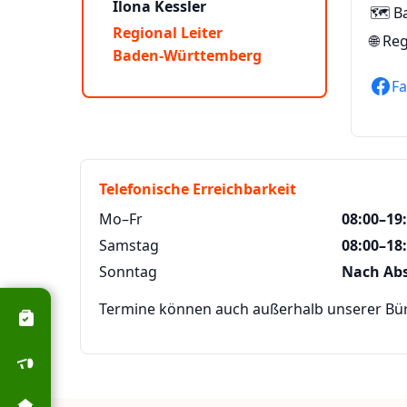
Ilona Kessler
🗺️ 
Regional Leiter
🌐
Reg
Baden-Württemberg
F
Telefonische Erreichbarkeit
Mo–Fr
08:00–19
Samstag
08:00–18
Sonntag
Nach Ab
Termine können auch außerhalb unserer Büro