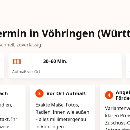
-Termin in Vöhringen (Wür
chnell, zuverlässig.
30–60 Min.
Aufmaß vor Ort
Ange
äch
Vor-Ort-Aufmaß
3
4
Förd
adien,
Exakte Maße, Fotos,
Variantenve
Radien. Innen wie außen
klaren Pre
akt. Ihr
– alles millimetergenau
Zuschuss-O
äzise
in Vöhringen