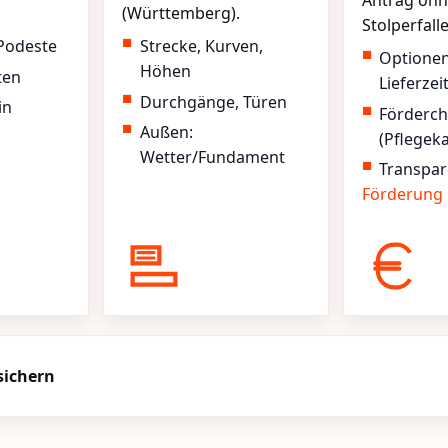
Antrag ohn
(Württemberg).
Stolperfall
Podeste
Strecke, Kurven,
Optione
Höhen
ten
Lieferzei
Durchgänge, Türen
in
Förderc
Außen:
(Pflegek
Wetter/Fundament
Transpar
Förderung
sichern