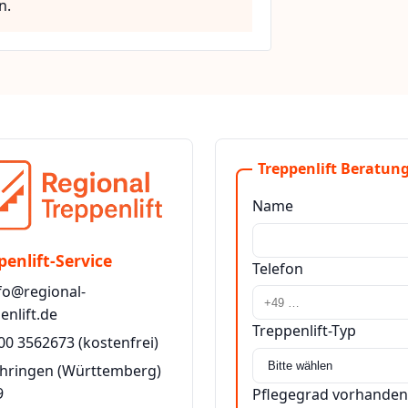
n.
Treppenlift Beratung
Name
penlift-Service
Telefon
fo@regional-
enlift.de
Treppenlift-Typ
00 3562673
(kostenfrei)
öhringen (Württemberg)
9
Pflegegrad vorhanden