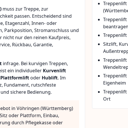
Treppenlift
)
muss zur Treppe, zur
(Württemb
chkeit passen. Entscheidend sind
Treppenlif
e, Etagenzahl, Innen- oder
beantrage
m, Parkposition, Stromanschluss und
Treppenlift
r nicht nur den reinen Kaufpreis,
Sitzlift, Ku
vice, Rückbau, Garantie,
Außentrepp
Treppenlift
t
infrage. Bei kurvigen Treppen,
Wendeltre
t ein individueller
Kurvenlift
Treppenlif
n
Plattformlift
oder
Hublift
. Im
Eigenheim
z, Fundament, rutschfeste
Treppenlift
 und sichere Bedienung.
Ort
gebot in Vöhringen (Württemberg)
Sitz oder Plattform, Einbau,
rung durch Pflegekasse oder