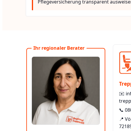
Pflegeversicherung transparent ausweise
Ihr regionaler Berater
Trep
✉️
in
trepp
📞
08
📍 V
7218