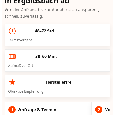
in Ergoldsbach ab
Von der Anfrage bis zur Abnahme – transparent,
schnell, zuverlässig.
48–72 Std.
Terminvergabe
30–60 Min.
Aufmaß vor Ort
Herstellerfrei
Objektive Empfehlung
Anfrage & Termin
Vorg
1
2