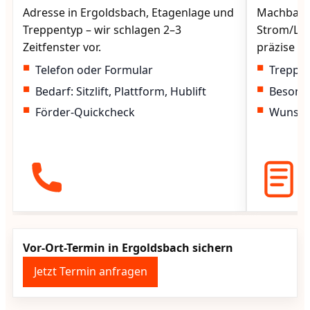
Adresse in Ergoldsbach, Etagenlage und
Machbarke
Treppentyp – wir schlagen 2–3
Strom/Lad
Zeitfenster vor.
präzise vo
Telefon oder Formular
Treppen
Bedarf: Sitzlift, Plattform, Hublift
Besond
Förder-Quickcheck
Wunscht
Vor-Ort-Termin in Ergoldsbach sichern
Jetzt Termin anfragen