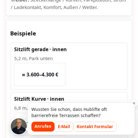
/ Ladekontakt, Komfort, Außen / Wetter.
Beispiele
Sitzlift gerade · innen
5,2 m, Park unten
≈ 3.600–4.300 €
Sitzlift Kurve · innen
×
6,8 m, 2 Kurven
Wussten Sie schon, dass Hublifte oft
barrierefreie Terrassen schaffen?
≈ 7.500–9.200 €
Anrufen
E-Mail
Kontakt Formular