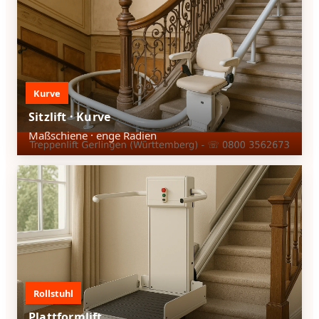
Kurve
Sitzlift · Kurve
Maßschiene · enge Radien
Rollstuhl
Plattformlift