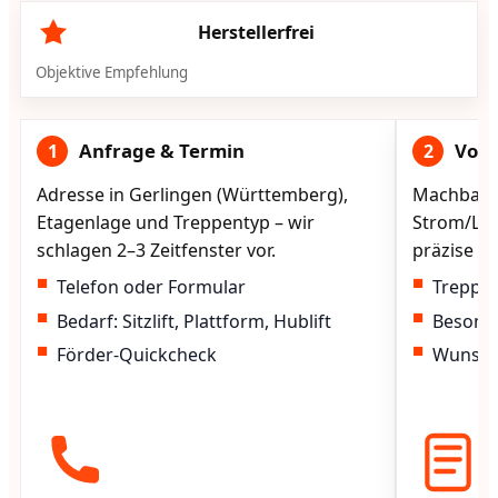
Herstellerfrei
Objektive Empfehlung
Anfrage & Termin
Vorg
1
2
Adresse in Gerlingen (Württemberg),
Machbarke
Etagenlage und Treppentyp – wir
Strom/Lad
schlagen 2–3 Zeitfenster vor.
präzise vo
Telefon oder Formular
Treppen
Bedarf: Sitzlift, Plattform, Hublift
Besond
Förder-Quickcheck
Wunscht