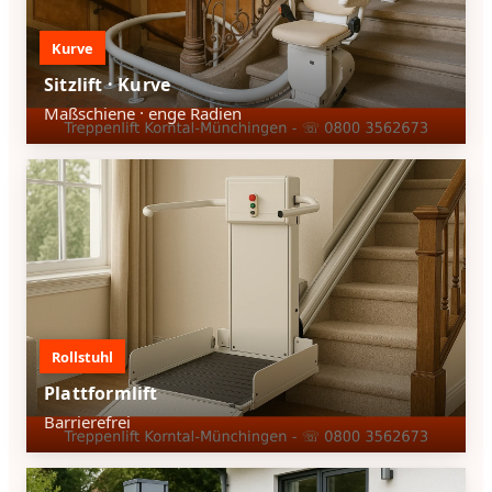
Kurve
Sitzlift · Kurve
Maßschiene · enge Radien
Rollstuhl
Plattformlift
Barrierefrei