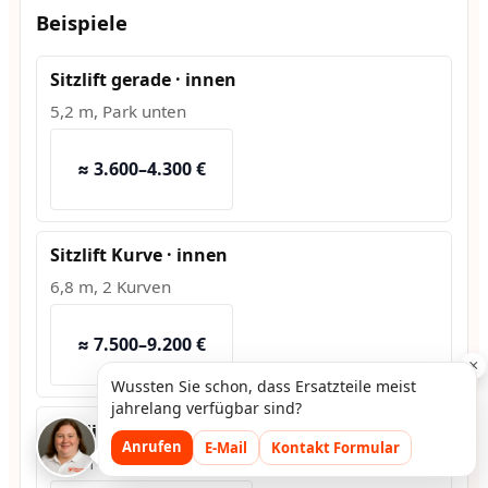
Beispiele
Sitzlift gerade · innen
5,2 m, Park unten
≈ 3.600–4.300 €
Sitzlift Kurve · innen
6,8 m, 2 Kurven
≈ 7.500–9.200 €
×
Wussten Sie schon, dass Ersatzteile meist
jahrelang verfügbar sind?
Hublift · außen
Anrufen
E-Mail
Kontakt Formular
1,2 m Hub, Fundament