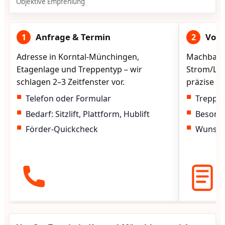
Objektive Empfehlung
Anfrage & Termin
Vorg
1
2
Adresse in Korntal-Münchingen,
Machbarke
Etagenlage und Treppentyp – wir
Strom/Lad
schlagen 2–3 Zeitfenster vor.
präzise vo
Telefon oder Formular
Treppen
Bedarf: Sitzlift, Plattform, Hublift
Besond
Förder-Quickcheck
Wunscht