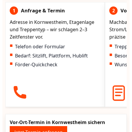
Anfrage & Termin
Vorg
1
2
Adresse in Kornwestheim, Etagenlage
Machbarke
und Treppentyp – wir schlagen 2–3
Strom/Lad
Zeitfenster vor.
präzise vo
Telefon oder Formular
Treppen
Bedarf: Sitzlift, Plattform, Hublift
Besond
Förder-Quickcheck
Wunscht
Vor-Ort-Termin in Kornwestheim sichern