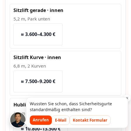
Sitzlift gerade · innen
5,2 m, Park unten
≈ 3.600–4.300 €
Sitzlift Kurve · innen
6,8 m, 2 Kurven
≈ 7.500–9.200 €
×
Wussten Sie schon, dass Sicherheitsgurte
Hublift · außen
standardmäßig enthalten sind?
1,2 m Hub, Fundament
Anrufen
E-Mail
Kontakt Formular
≈ 10.800–13.500 €