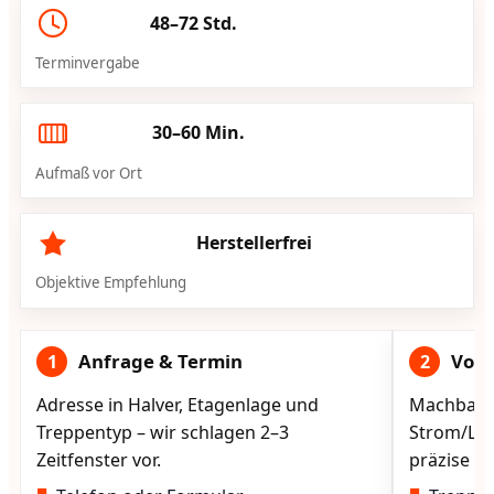
48–72 Std.
Terminvergabe
30–60 Min.
Aufmaß vor Ort
Herstellerfrei
Objektive Empfehlung
Anfrage & Termin
Vorg
1
2
Adresse in Halver, Etagenlage und
Machbarke
Treppentyp – wir schlagen 2–3
Strom/Lad
Zeitfenster vor.
präzise vo