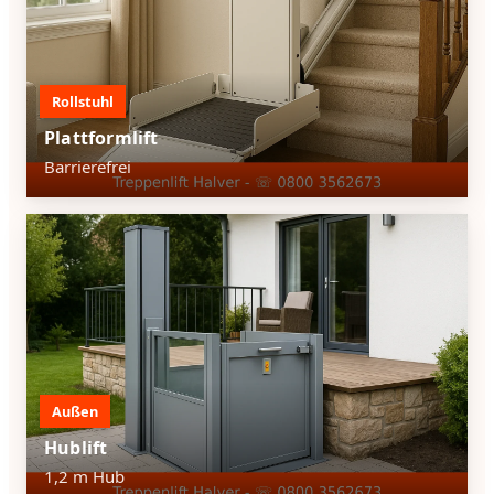
Rollstuhl
Plattformlift
Barrierefrei
Außen
Hublift
1,2 m Hub