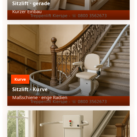
Sitzlift · gerade
Kurzer Einbau
Kurve
Sitzlift · Kurve
Maßschiene · enge Radien