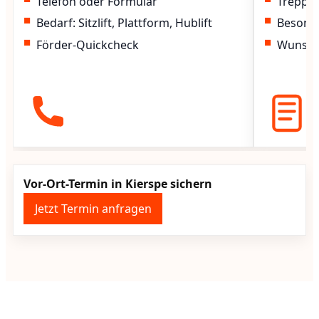
Telefon oder Formular
Treppen
Bedarf: Sitzlift, Plattform, Hublift
Besond
Förder-Quickcheck
Wunscht
Vor-Ort-Termin in Kierspe sichern
Jetzt Termin anfragen