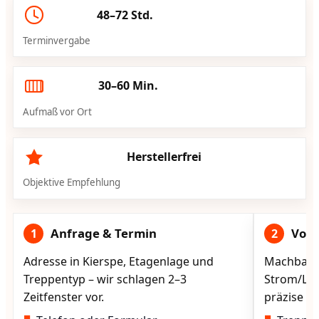
48–72 Std.
Terminvergabe
30–60 Min.
Aufmaß vor Ort
Herstellerfrei
Objektive Empfehlung
Anfrage & Termin
Vorg
1
2
Adresse in Kierspe, Etagenlage und
Machbarke
Treppentyp – wir schlagen 2–3
Strom/Lad
Zeitfenster vor.
präzise vo