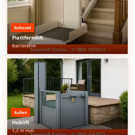
Rollstuhl
Plattformlift
Barrierefrei
Außen
Hublift
1,2 m Hub