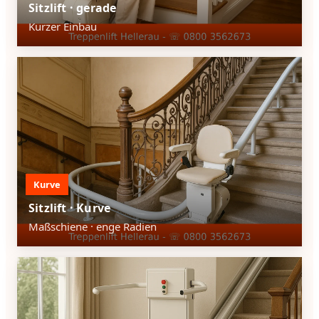
Sitzlift · gerade
Kurzer Einbau
Kurve
Sitzlift · Kurve
Maßschiene · enge Radien