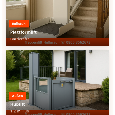
Rollstuhl
Plattformlift
Barrierefrei
Außen
Hublift
1,2 m Hub