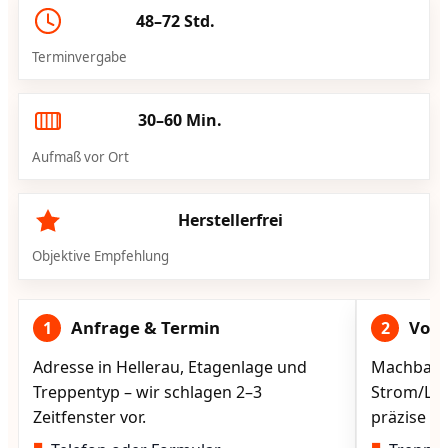
48–72 Std.
Terminvergabe
30–60 Min.
Aufmaß vor Ort
Herstellerfrei
Objektive Empfehlung
Anfrage & Termin
Vorg
1
2
Adresse in Hellerau, Etagenlage und
Machbarke
Treppentyp – wir schlagen 2–3
Strom/Lad
Zeitfenster vor.
präzise vo