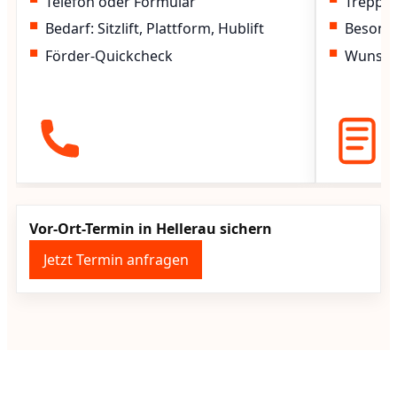
Telefon oder Formular
Treppen
Bedarf: Sitzlift, Plattform, Hublift
Besond
Förder-Quickcheck
Wunscht
Vor-Ort-Termin in Hellerau sichern
Jetzt Termin anfragen