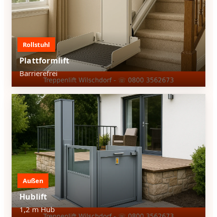
Rollstuhl
Plattformlift
Barrierefrei
Außen
Hublift
1,2 m Hub