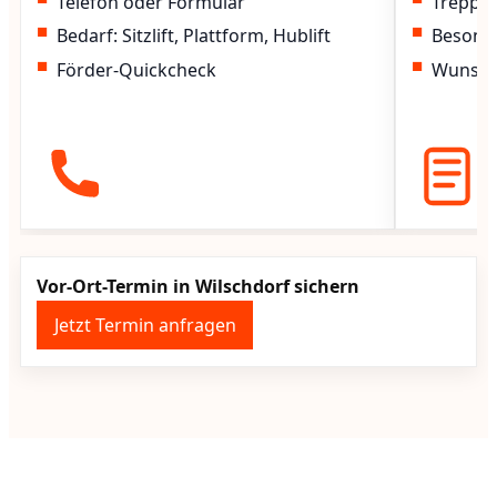
Telefon oder Formular
Treppen
Bedarf: Sitzlift, Plattform, Hublift
Besond
Förder-Quickcheck
Wunscht
Vor-Ort-Termin in Wilschdorf sichern
Jetzt Termin anfragen