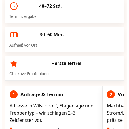
48–72 Std.
Terminvergabe
30–60 Min.
Aufmaß vor Ort
Herstellerfrei
Objektive Empfehlung
Anfrage & Termin
Vorg
1
2
Adresse in Wilschdorf, Etagenlage und
Machbarke
Treppentyp – wir schlagen 2–3
Strom/Lad
Zeitfenster vor.
präzise vo