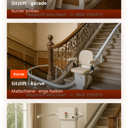
Sitzlift · gerade
Kurzer Einbau
Kurve
Sitzlift · Kurve
Maßschiene · enge Radien