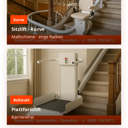
Kurve
Sitzlift · Kurve
Maßschiene · enge Radien
Rollstuhl
Plattformlift
Barrierefrei