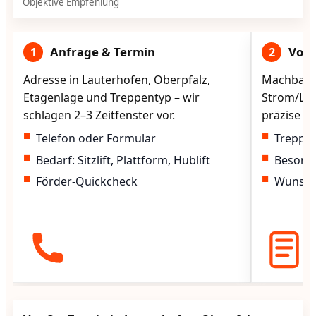
Objektive Empfehlung
Anfrage & Termin
Vorg
1
2
Adresse in Lauterhofen, Oberpfalz,
Machbarke
Etagenlage und Treppentyp – wir
Strom/Lad
schlagen 2–3 Zeitfenster vor.
präzise vo
Telefon oder Formular
Treppen
Bedarf: Sitzlift, Plattform, Hublift
Besond
Förder-Quickcheck
Wunscht