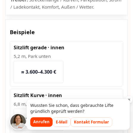
/ Ladekontakt, Komfort, Außen / Wetter.
Beispiele
Sitzlift gerade · innen
5,2 m, Park unten
≈ 3.600–4.300 €
Sitzlift Kurve · innen
×
6,8 m, 2 Kurven
Wussten Sie schon, dass gebrauchte Lifte
gründlich geprüft werden?
≈ 7.500–9.200 €
Anrufen
E-Mail
Kontakt Formular