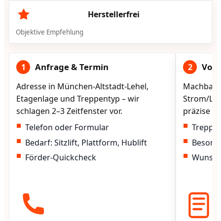
Herstellerfrei
Objektive Empfehlung
Anfrage & Termin
Vorg
1
2
Adresse in München-Altstadt-Lehel,
Machbarke
Etagenlage und Treppentyp – wir
Strom/Lad
schlagen 2–3 Zeitfenster vor.
präzise vo
Telefon oder Formular
Treppen
Bedarf: Sitzlift, Plattform, Hublift
Besond
Förder-Quickcheck
Wunscht