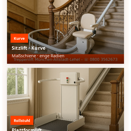
Kurve
Sitzlift · Kurve
Maßschiene · enge Radien
Rollstuhl
Plattformlift