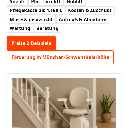
Sitzlift
Plattformlift
Hublift
Pflegekasse bis 4.180 €
Kosten & Zuschuss
Miete & gebraucht
Aufmaß & Abnahme
Wartung
Beratung
Preise & Beispiele
Förderung in München-Schwanthalerhöhe