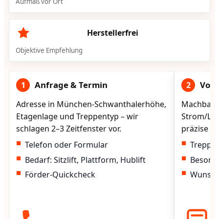
Aufmaß vor Ort
Herstellerfrei
Objektive Empfehlung
Anfrage & Termin
Vorg
1
2
Adresse in München-Schwanthalerhöhe,
Machbarke
Etagenlage und Treppentyp – wir
Strom/Lad
schlagen 2–3 Zeitfenster vor.
präzise vo
Telefon oder Formular
Treppen
Bedarf: Sitzlift, Plattform, Hublift
Besond
Förder-Quickcheck
Wunscht