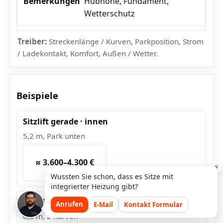
Hubhöhe, Fundament,
Wetterschutz
Treiber:
Streckenlänge / Kurven, Parkposition, Strom
/ Ladekontakt, Komfort, Außen / Wetter.
Beispiele
Sitzlift gerade · innen
5,2 m, Park unten
≈ 3.600–4.300 €
×
Wussten Sie schon, dass es Sitze mit
integrierter Heizung gibt?
Sitzlift Kurve · innen
Anrufen
E-Mail
Kontakt Formular
6,8 m, 2 Kurven