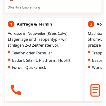
Objektive Empfehlung
Anfrage & Termin
Vorg
1
2
Adresse in Neuweiler (Kreis Calw),
Machbarke
Etagenlage und Treppentyp – wir
Strom/Lad
schlagen 2–3 Zeitfenster vor.
präzise vo
Telefon oder Formular
Treppen
Bedarf: Sitzlift, Plattform, Hublift
Besond
Förder-Quickcheck
Wunscht