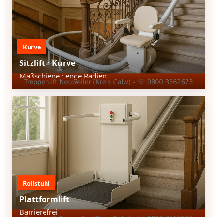
Kurve
Sitzlift · Kurve
Maßschiene · enge Radien
Rollstuhl
Plattformlift
Barrierefrei