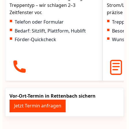
Treppentyp – wir schlagen 2–3
Strom/Lad
Zeitfenster vor.
präzise vo
Telefon oder Formular
Treppen
Bedarf: Sitzlift, Plattform, Hublift
Besond
Förder-Quickcheck
Wunscht
Vor-Ort-Termin in Rettenbach sichern
Jetzt Termin anfragen