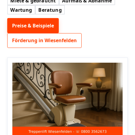
Miete & gebraucht
Aufmaß & Abnahme
Wartung
Beratung
Preise & Beispiele
Förderung in Wiesenfelden