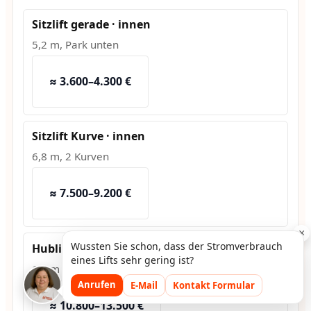
Sitzlift gerade · innen
5,2 m, Park unten
≈ 3.600–4.300 €
Sitzlift Kurve · innen
6,8 m, 2 Kurven
≈ 7.500–9.200 €
×
Wussten Sie schon, dass der Stromverbrauch
Hublift · außen
eines Lifts sehr gering ist?
1,2 m Hub, Fundament
Anrufen
E-Mail
Kontakt Formular
≈ 10.800–13.500 €