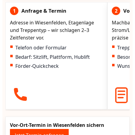
Anfrage & Termin
Vorg
1
2
Adresse in Wiesenfelden, Etagenlage
Machbarke
und Treppentyp – wir schlagen 2–3
Strom/Lad
Zeitfenster vor.
präzise vo
Telefon oder Formular
Treppen
Bedarf: Sitzlift, Plattform, Hublift
Besond
Förder-Quickcheck
Wunscht
Vor-Ort-Termin in Wiesenfelden sichern